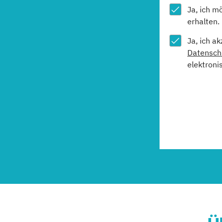
Ja, ich m
erhalten.
Ja, ich a
Datensch
elektroni