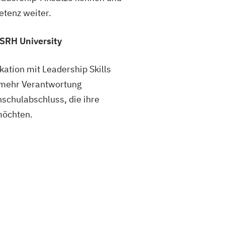
tenz weiter.
SRH University
ation mit Leadership Skills
e mehr Verantwortung
chulabschluss, die ihre
möchten.