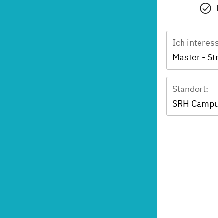
Ich interes
Standort:
SRH Campu