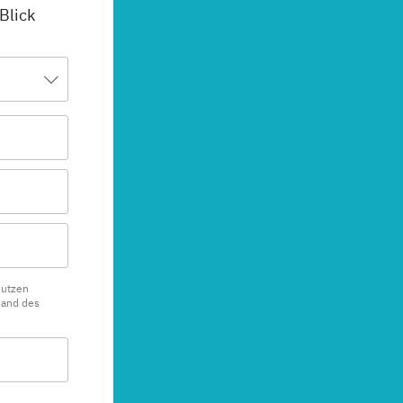
 Blick
nutzen
sand des