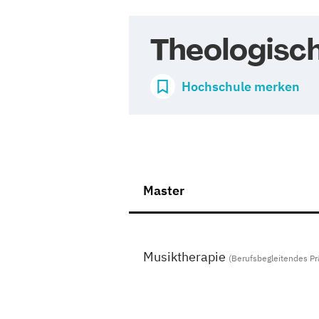
Theologisc
Hochschule merken
Master
Musiktherapie
(Berufsbegleitendes P