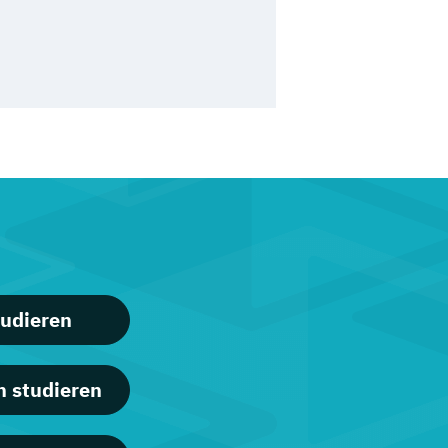
udieren
n studieren