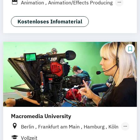
Animation
Animation/Effects Producing
Interaktive Medien
Technical Directing
Visual Effects
Kostenloses Infomaterial
Macromedia University
Berlin
Frankfurt am Main
Hamburg
Köln
Leipzig
München
Stuttgart
Vollzeit