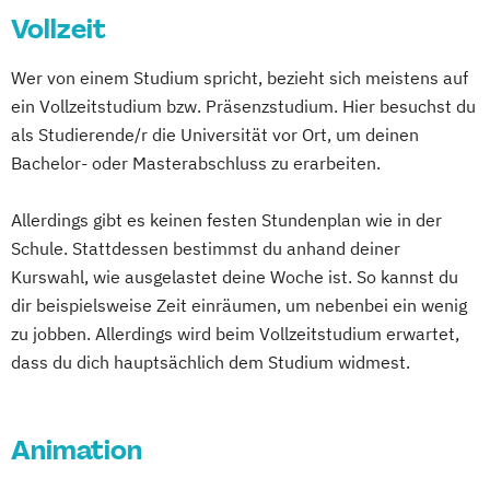
Vollzeit
Graphic Design
Kameramann*frau & Cutter*in
Wer von einem Studium spricht, bezieht sich meistens auf
Media Reporter
Mediendesigner*in
ein Vollzeitstudium bzw. Präsenzstudium. Hier besuchst du
Medienmanager*in
Moderator*in
als Studierende/r die Universität vor Ort, um deinen
Moderator*in & Redakteur*in
Bachelor- oder Masterabschluss zu erarbeiten.
Music Management
Music and Audio Production
Allerdings gibt es keinen festen Stundenplan wie in der
Musik Designer*in
Musikproduzent*in
Schule. Stattdessen bestimmst du anhand deiner
Photography
Tonmeister*in
Kurswahl, wie ausgelastet deine Woche ist. So kannst du
Videoproduzent*in
dir beispielsweise Zeit einräumen, um nebenbei ein wenig
zu jobben. Allerdings wird beim Vollzeitstudium erwartet,
dass du dich hauptsächlich dem Studium widmest.
Animation