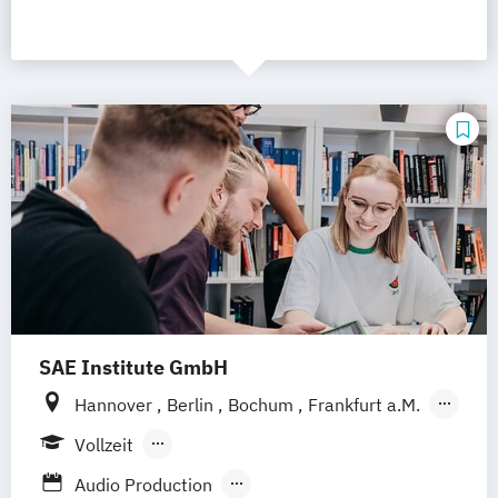
SAE Institute GmbH
Hannover
Berlin
Bochum
Frankfurt a.M.
Hamburg
Köln
Leipzig
München
Vollzeit
Stuttgart
Nürnberg
Berufsbegleitendes Präsenzstudium
Audio Production