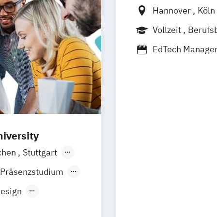
Hannover
Köln
Düren
Frechen
Vollzeit
Berufs
Fernstudium
EdTech Manage
Eventmanageme
Medienkommunik
Sportjournalism
Strategische Ko
iversity
chen
Stuttgart
Köln
Leipzig
 Präsenzstudium
Design
ment