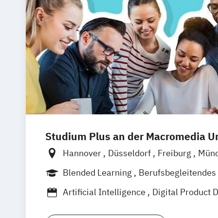
Studium Plus an der Macromedia Un
Hannover
Düsseldorf
Freiburg
Mün
Berlin
Frankfurt am Main
Hamburg
Blended Learning
Berufsbegleitendes
Vollzeit
Artificial Intelligence
Digital Product 
Medien- und Kommunikationsmanage