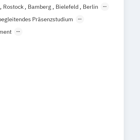
Rostock
Bamberg
Bielefeld
Berlin
Waldshut
begleitendes Präsenzstudium
ment
nt & Entertainment
Foto & Film
ation & Journalismus
us & Sportmarketing
mmunikation & Digitales Marketing