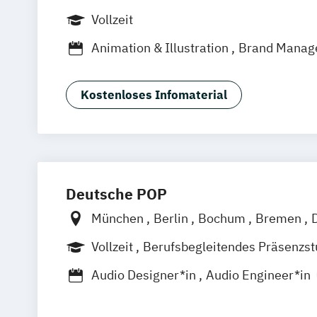
Leipzig
Stuttgart
Vollzeit
Animation & Illustration
Brand Manag
Design Management (EN)
Digital Mus
Eventmanagement
Filmmaking (DE/E
Kostenloses Infomaterial
Game Design & Development
Journal
Medien- und Kommunikationsdesign
Medien- und Kommunikationsmanage
Medien- und Kommuni­kations­manage
Medien- und Werbepsychologie
Musi
Deutsche POP
Sportjournalismus
München
Berlin
Bochum
Bremen
Frankfurt am Main
Hamburg
Hannov
Vollzeit
Berufsbegleitendes Präsenzs
Leipzig
Nürnberg
Stuttgart
Berufsbegleitender Präsenzlehrgang
Audio Designer*in
Audio Engineer*in
Audioproduzent*in
Electronic Music P
Film and Media Production