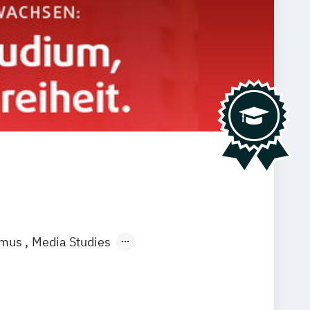
smus
Media Studies
l Media Studies