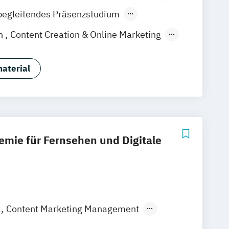
tuttgart
Hannover
Nürnberg
begleitendes Präsenzstudium
der Präsenzlehrgang
on
Content Creation & Online Marketing
duction
Event Engineering
tion
Games Programming
aterial
Music Business (DE/EN)
dia Creation
ctice (Creative Media Industries)
eering
Visual Effects Animation
mie für Fernsehen und Digitale
X
Content Marketing Management
Kamera
Produktion
Schnitt / Cutter