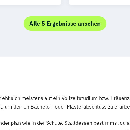
ner*in
Games
Alle 5 Ergebnisse ansehen
n
utter*in
Management
signer*in
meister*in
ieht sich meistens auf ein Vollzeitstudium bzw. Präsenz
Ort, um deinen Bachelor- oder Masterabschluss zu erarbe
tundenplan wie in der Schule. Stattdessen bestimmst du