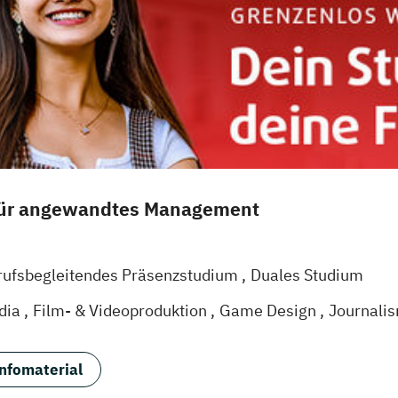
für angewandtes Management
rufsbegleitendes Präsenzstudium
Duales Studium
dia
Film- & Videoproduktion
Game Design
Journali
agement
Medienpsychologie
Musikproduktion
Socia
sign & User Experience
Sportjournalismus
nfomaterial