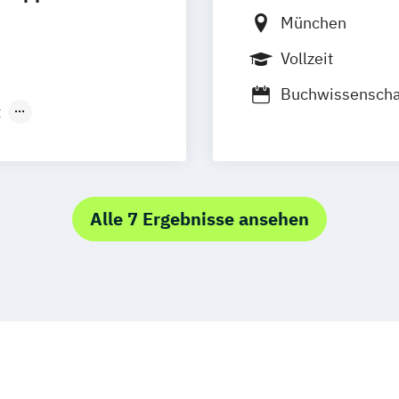
München
Vollzeit
Buchwissenscha
t
Buchwissenschaf
per Technology
Film- und Medi
ement
Internationale P
ion
Kommunikation
Alle 7 Ergebnisse ansehen
Kunst
Musik
T
Lehramt Musik (
Musik und Thea
Media
Managem
Medieninformat
Medieninformat
Kommunikation
Medieninformat