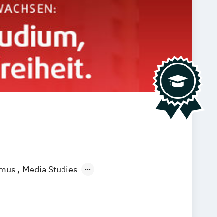
smus
Media Studies
l Media Studies