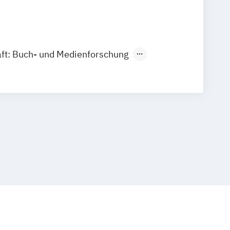
ft: Buch- und Medienforschung
t: Verlagspraxis
enkultur-Forschung
ublic Relations
Journalismus
swissenschaft
Kunst und Multimedia
heater
in Kooperation mit der Hochschule für
ter München)
ent and Digital Technologies
ik
ik - Anwendungsfach
swissenschaft
ik - Anwendungsfach Mediengestaltung