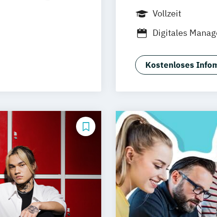
men
Frankfurt am M
Vollzeit
den
Wolfenbüttel
B
Digitales Mana
Fürth
lligence -
Medienmanageme
burg
de
Kostenloses Infom
ement
Köln
ernsehen
erkusen
esign (DE/EN)
PR-Management
EN)
DE)
E)
 (EN)