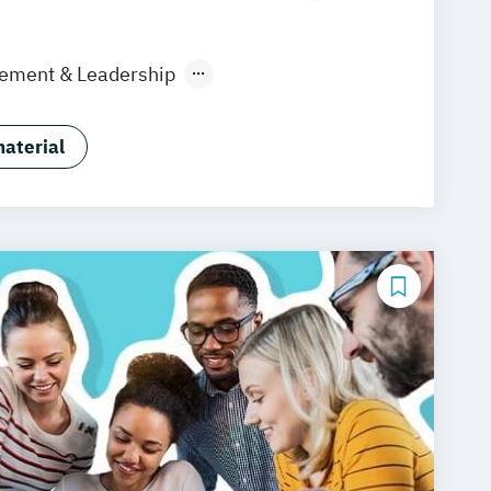
ain
Köln
Heidelberg
Wiesbaden
raunschweig
Erfurt
gement & Leadership
nt und Digitales Marketing
aterial