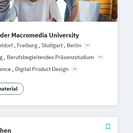
 der Macromedia University
eldorf
Freiburg
Stuttgart
Berlin
ain
Hamburg
Hannover
Köln
Leipzig
ng
Berufsbegleitendes Präsenzstudium
igence
Digital Product Design
ommunikationsmanagement
rbepsychologie
aterial
chen