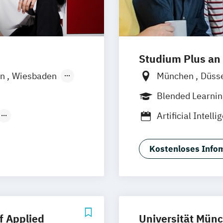
Design (EN)
Studium Plus an
irtual & Mixed
in
Wiesbaden
München
Düss
Frankfurt am M
Blended Learni
Vollzeit
Artificial Intell
Produkt Design
Medien- und K
tionsdesign
Medien- und We
Kostenloses Infom
f Applied
Universität Mün