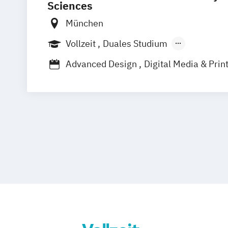
Sciences
München
Vollzeit
Duales Studium
Berufsbegleitendes Präsenzstudium
Advanced Design
Digital Media & Prin
Management Digitales Publizieren
Pa
Printmedien
Technologie und Manag
Technische Redaktion und Kommunikat