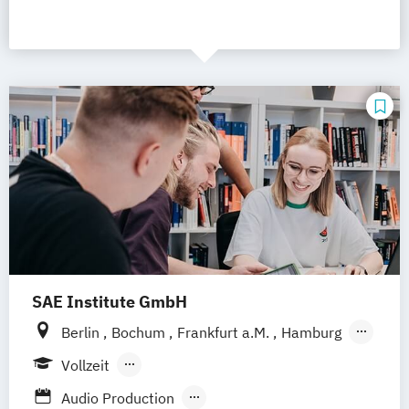
SAE Institute GmbH
Berlin
Bochum
Frankfurt a.M.
Hamburg
Köln
Leipzig
München
Stuttgart
Vollzeit
Hannover
Nürnberg
Berufsbegleitendes Präsenzstudium
Audio Production