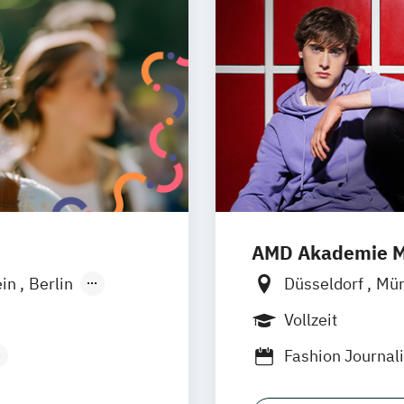
AMD Akademie M
ein
Berlin
Düsseldorf
Mü
Wiesbaden
Online-Campus
Vollzeit
Fashion Journa
eting
Generatives Des