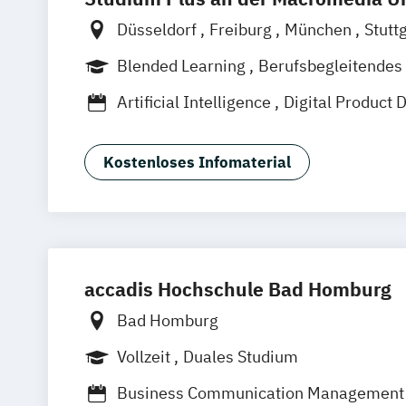
Düsseldorf
Freiburg
München
Stutt
Frankfurt am Main
Hamburg
Hannov
Blended Learning
Berufsbegleitendes
Vollzeit
Artificial Intelligence
Digital Product 
Medien- und Kommunikationsmanage
Medien- und Werbepsychologie
Kostenloses Infomaterial
accadis Hochschule Bad Homburg
Bad Homburg
Vollzeit
Duales Studium
Business Communication Management