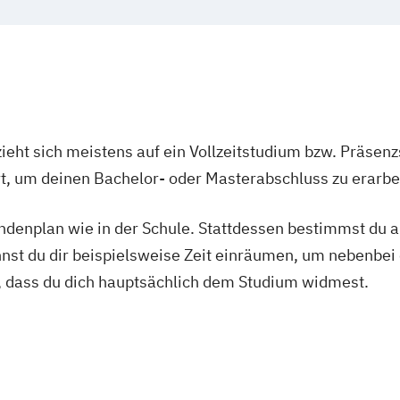
Management der
Medien- und E
Medien- und Wir
Public Relation
Social Media Ma
ieht sich meistens auf ein Vollzeitstudium bzw. Präsenz
Visual and Medi
Ort, um deinen Bachelor- oder Masterabschluss zu erarbe
Wirtschaftspsyc
tundenplan wie in der Schule. Stattdessen bestimmst du
nnst du dir beispielsweise Zeit einräumen, um nebenbei 
, dass du dich hauptsächlich dem Studium widmest.