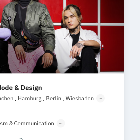
ode & Design
nchen
Hamburg
Berlin
Wiesbaden
lism & Communication
ign & KI
Industrie & Produkt Design