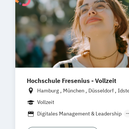
Hochschule Fresenius - Vollzeit
Hamburg
München
Düsseldorf
Idst
Frankfurt am Main
Köln
Heidelberg
Vollzeit
Wolfenbüttel
Braunschweig
Erfurt
Digitales Management & Leadership
Medienmanagement und Digitales Mark