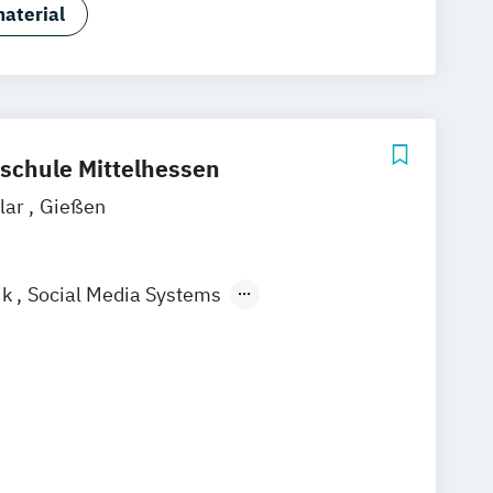
Marken- & Kommunikationsdesign
aterial
schule Mittelhessen
lar
Gießen
ik
Social Media Systems
ktion u. Multimediale Dokumentation