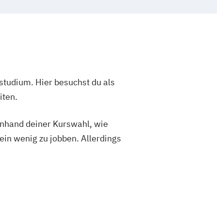
 Medien- und Kreativwirtschaft
ventmanagement
tschaftspsychologie
s und Digitales Marketing (DE/EN)
rketing und Content Creation
studium. Hier besuchst du als
a Anthropology (EN)
iten.
hologie (DE/EN)
 anhand deiner Kurswahl, wie
ein wenig zu jobben. Allerdings