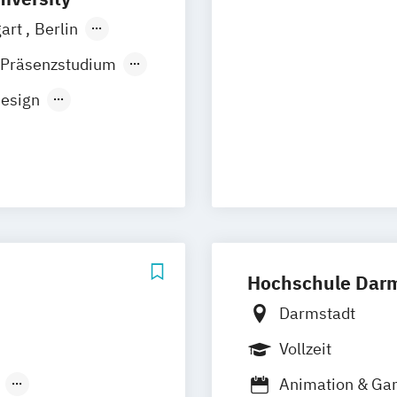
gart
Berlin
er
Köln
Leipzig
 Präsenzstudium
Design
ment
Hochschule Dar
Darmstadt
Vollzeit
Animation & G