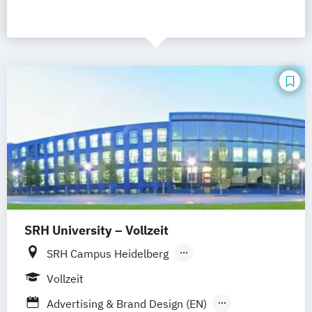
SRH University – Vollzeit
SRH Campus Heidelberg
SRH Campus Berlin
SRH Campus Bremen
Vollzeit
SRH Campus Bonn
SRH Campus Dresden
Advertising & Brand Design (EN)