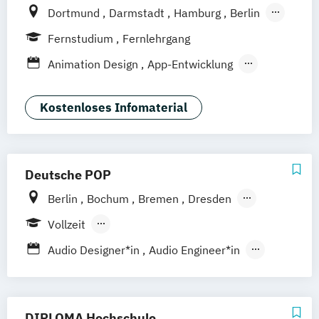
Dortmund
Darmstadt
Hamburg
Berlin
Hannover
Bonn
Nürnberg
München
Fernstudium
Fernlehrgang
Stuttgart
Göttingen
Leipzig
Freiburg
Animation Design
App-Entwicklung
Wien
Zürich
Rostock
Digitale Medien
Game Design
Game Development
Industriedesign
Kostenloses Infomaterial
Kommunikationsdesign
Media Production
Mediengestaltung
Nachhaltiges Design
Deutsche POP
Berlin
Bochum
Bremen
Dresden
Frankfurt am Main
Hamburg
Hannover
Vollzeit
Köln
Leipzig
München
Nürnberg
Berufsbegleitendes Präsenzstudium
Audio Designer*in
Audio Engineer*in
Stuttgart
Berufsbegleitender Präsenzlehrgang
Audioproduzent*in
Electronic Music Production
Film and Media Production
DIPLOMA Hochschule