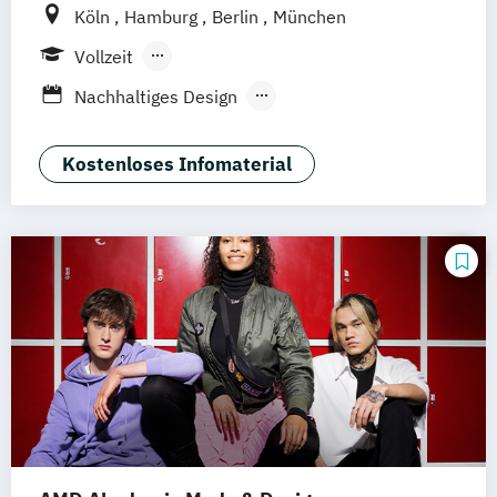
Köln
Hamburg
Berlin
München
Vollzeit
Berufsbegleitendes Präsenzstudium
Nachhaltiges Design
Nachhaltiges Design (berufsbegleitend)
Nachhaltiges Design Management
Kostenloses Infomaterial
Nachhaltiges Design Management
(berufsbegleitend)