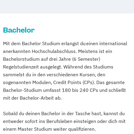
Moderator*in & Redakteur*in
Mediengestalter:in Bild & Ton (IHK)
Music Management
Mediengestalter:in Digital & Print (IHK)
Music and Audio Production
Medienmanagement (DE/EN)
Musik Designer*in
Musikproduzent*in
Bachelor
Photography
Tonmeister*in
Mit dem Bachelor Studium erlangst du einen international
Videoproduzent*in
anerkannten Hochschulabschluss. Meistens ist ein
Bachelorstudium auf drei Jahre (6 Semester)
Regelstudienzeit ausgelegt. Während des Studiums
sammelst du in den verschiedenen Kursen, den
sogenannten Modulen, Credit Points (CPs). Das gesamte
Bachelor-Studium umfasst 180 bis 240 CPs und schließt
mit der Bachelor-Arbeit ab.
Sobald du deinen Bachelor in der Tasche hast, kannst du
entweder sofort ins Berufsleben einsteigen oder dich mit
einem Master Studium weiter qualifizieren.