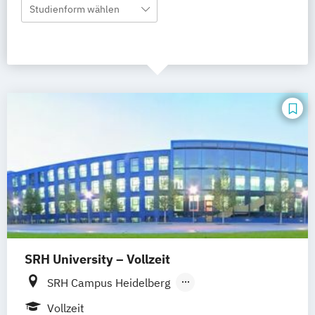
Studienform wählen
SRH University – Vollzeit
SRH Campus Heidelberg
SRH Campus Berlin
SRH Campus Bremen
Vollzeit