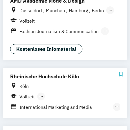
AMD Akademie Mode & Design
Düsseldorf
München
Hamburg
Berlin
Wiesbaden
Online-Campus
Vollzeit
Fashion Journalism & Communication
Generatives Design & KI
Industrie & Produkt Design
Kostenloses Infomaterial
Interior Design
Marken- & Kommunikationsdesign
Rheinische Hochschule Köln
Köln
Vollzeit
Berufsbegleitendes Präsenzstudium
International Marketing and Media
Blended Learning
Duales Studium
Management
Marketing und Medienmanagement