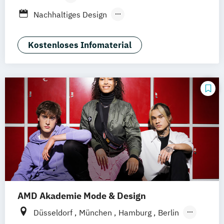
Berufsbegleitendes Präsenzstudium
Nachhaltiges Design
Nachhaltiges Design (berufsbegleitend)
Nachhaltiges Design Management
Kostenloses Infomaterial
Nachhaltiges Design Management
(berufsbegleitend)
AMD Akademie Mode & Design
Düsseldorf
München
Hamburg
Berlin