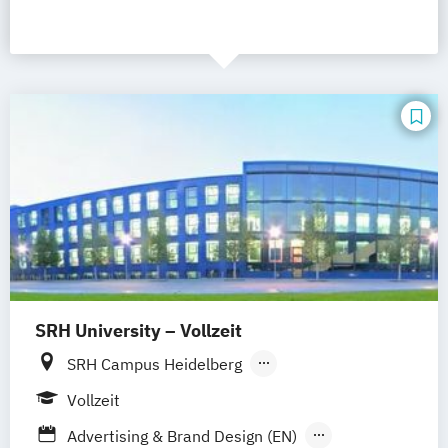
SRH University – Vollzeit
SRH Campus Heidelberg
SRH Campus Berlin
SRH Campus Bremen
Vollzeit
SRH Campus Bonn
SRH Campus Dresden
Advertising & Brand Design (EN)