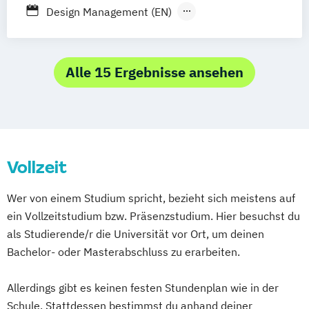
Music and Audio Production
Design Management (EN)
Musik Designer*in
Musikproduzent*in
Digital Film Design (DE/EN)
Photography
Tonmeister*in
Digital Leadership (EN)
Videoproduzent*in
Game Design (DE/EN)
Alle 15 Ergebnisse ansehen
Mediadesign (DE/EN)
Mediengestalter:in Bild & Ton (IHK)
Mediengestalter:in Digital & Print (IHK)
Medienmanagement (DE/EN)
Vollzeit
Wer von einem Studium spricht, bezieht sich meistens auf
ein Vollzeitstudium bzw. Präsenzstudium. Hier besuchst du
als Studierende/r die Universität vor Ort, um deinen
Bachelor- oder Masterabschluss zu erarbeiten.
Allerdings gibt es keinen festen Stundenplan wie in der
Schule. Stattdessen bestimmst du anhand deiner