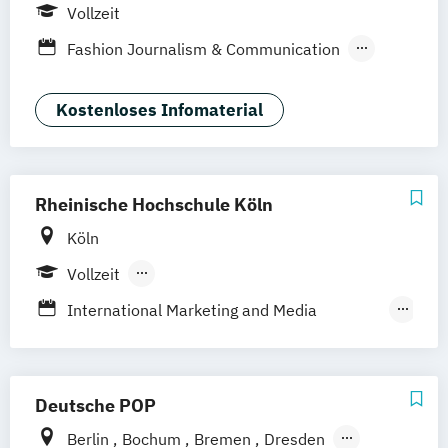
Wiesbaden
Online-Campus
Vollzeit
Fashion Journalism & Communication
Generatives Design & KI
Industrie & Produkt Design
Kostenloses Infomaterial
Interior Design
Marken- & Kommunikationsdesign
Rheinische Hochschule Köln
Köln
Vollzeit
Berufsbegleitendes Präsenzstudium
International Marketing and Media
Blended Learning
Duales Studium
Management
Marketing und Medienmanagement
Mediendesign
User Experience Design
Deutsche POP
Berlin
Bochum
Bremen
Dresden