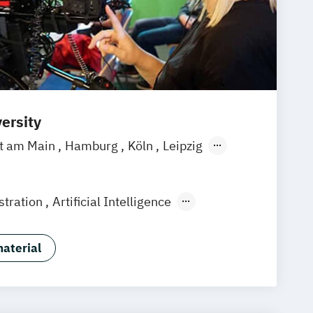
ersity
rt am Main
Hamburg
Köln
Leipzig
gart
stration
Artificial Intelligence
ment
Business Coaching
ment (EN)
Digital Music Production
aterial
 Design
Eventmanagement
/EN)
Game Design & Development
Medien- und Kommunikationsdesign