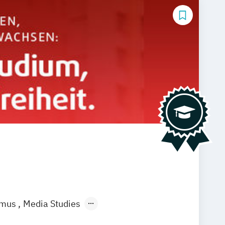
smus
Media Studies
l Media Studies