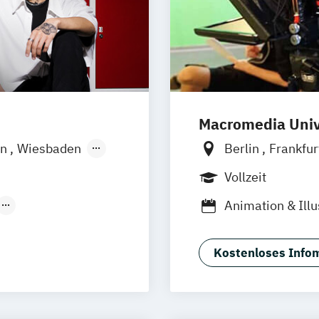
 (EN)
Design (EN)
Macromedia Univ
irtual & Mixed
in
Wiesbaden
Berlin
Frankfu
München
Stutt
Vollzeit
Animation & Illu
Produkt Design
Brand Manage
tionsdesign
Design Manage
Kostenloses Infom
Digital Product
Filmmaking (DE
Journalismus