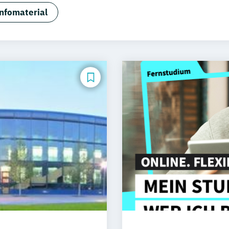
sign & User Experience
Sportjournalismus
nfomaterial