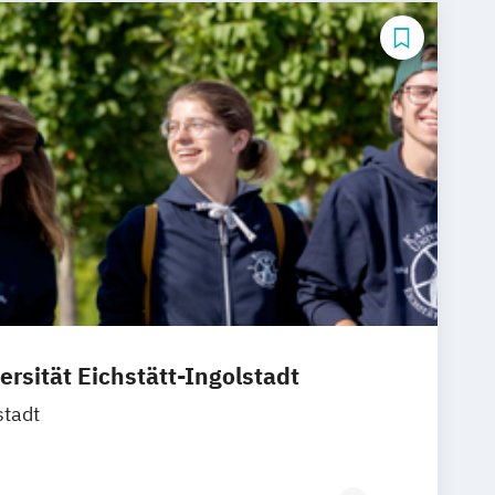
ommunikationsmanagement
mmuni­kations­management (DE/EN)
rbepsychologie
Musikmanagement
us
ersität Eichstätt-Ingolstadt
stadt