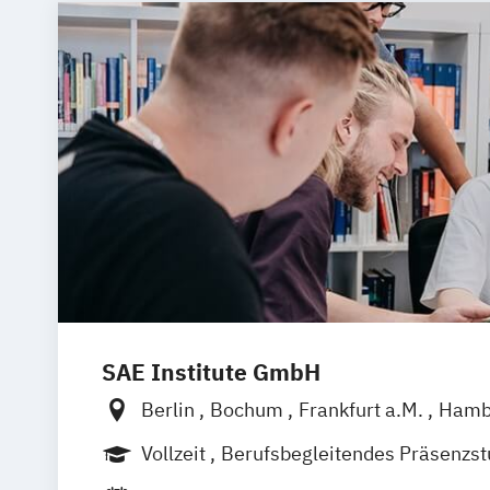
SAE Institute GmbH
Berlin
Bochum
Frankfurt a.M.
Hamb
Leipzig
München
Stuttgart
Hannove
Vollzeit
Berufsbegleitendes Präsenzs
Berufsbegleitender Präsenzlehrgang