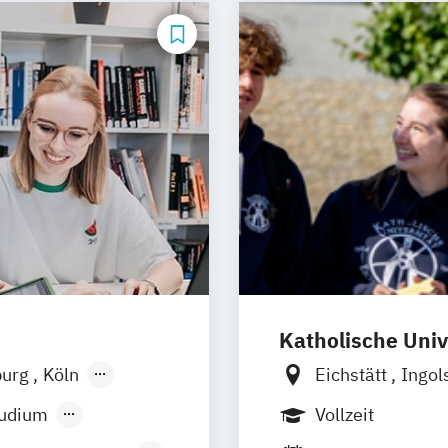
Medien- und K
Medien- und Ko
Medien- und We
Sportjournalism
Katholische Univ
urg
Köln
Eichstätt
Ingol
r
Nürnberg
tudium
Vollzeit