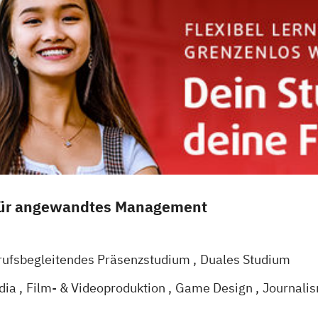
für angewandtes Management
rufsbegleitendes Präsenzstudium
Duales Studium
dia
Film- & Videoproduktion
Game Design
Journali
agement
Medienpsychologie
Musikproduktion
Socia