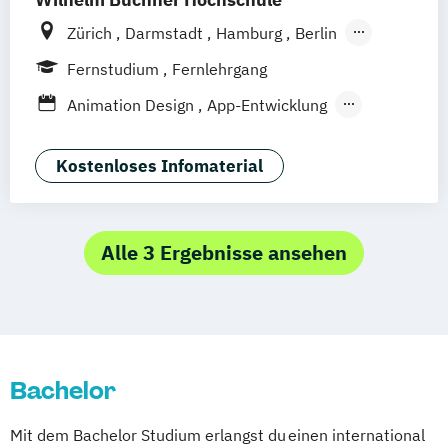
Zürich
Darmstadt
Hamburg
Berlin
Hannover
Bonn
Nürnberg
München
Fernstudium
Fernlehrgang
Stuttgart
Göttingen
Leipzig
Freiburg
Animation Design
App-Entwicklung
Wien
Rostock
Dortmund
Digitale Medien
Game Design
Game Development
Industriedesign
Kostenloses Infomaterial
Kommunikationsdesign
Media Production
Mediengestaltung
Nachhaltiges Design
Alle 3 Ergebnisse ansehen
Bachelor
Mit dem Bachelor Studium erlangst du einen international