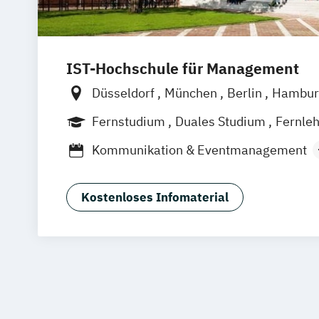
IST-Hochschule für Management
Düsseldorf
München
Berlin
Hambur
Weil am Rhein
Frankfurt am Main
Es
Fernstudium
Duales Studium
Fernle
Jena
Innsbruck
Linz
Kommunikation & Eventmanagement
Kommunikation & Medienmanagemen
Kommunikation & Medienmanagement 
Kostenloses Infomaterial
Studium)
Kommunikationsmanagement
Kommunikationsmanagement (Duales 
Medienökonom (FH)
Public Relations Hochschulzertifikat
Werbe- und Medienpsychologie