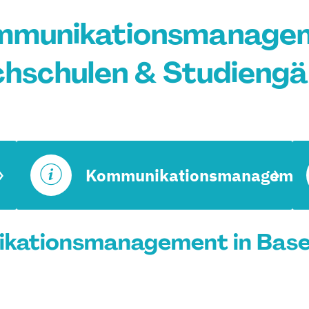
mmunikationsmanageme
hschulen & Studieng
Kommunikationsmanagemen
kationsmanagement in Basel