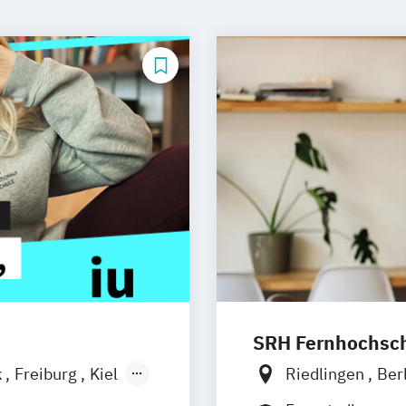
SRH Fernhochschu
k
Freiburg
Kiel
Riedlingen
Ber
n
Aachen
Hannover
Köln