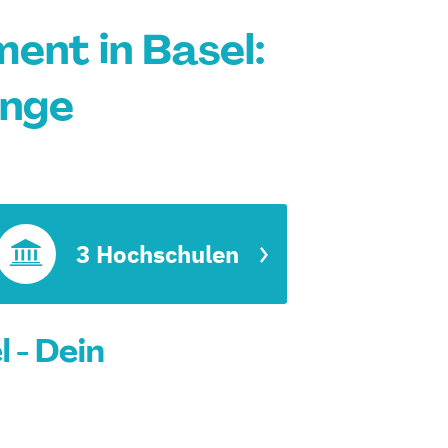
nt in Basel:
änge
t
3 Hochschulen
 - Dein