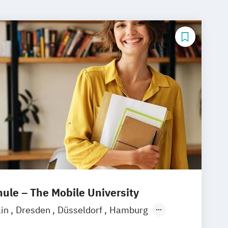
le – The Mobile University
lin
Dresden
Düsseldorf
Hamburg
München
Stuttgart
Ellwangen
Zell