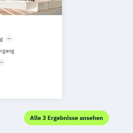
g
sen
Stuttgart
hrgang
t
(Duales
Studium)
Alle 3 Ergebnisse ansehen