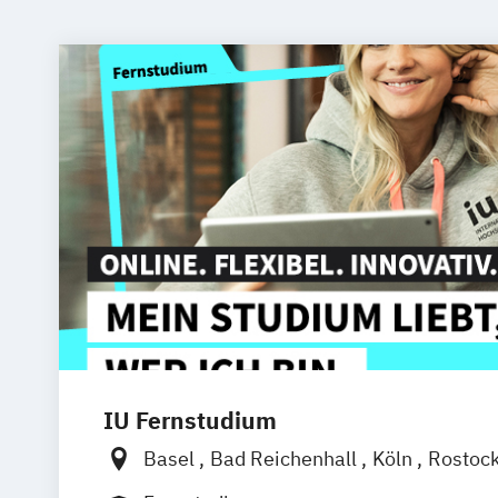
IU Fernstudium
Basel
Bad Reichenhall
Köln
Rostoc
Frankfurt am Main
Stuttgart
Dresde