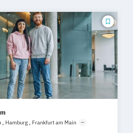
um
n
Hamburg
Frankfurt am Main
emen
Erfurt
Nürnberg
Hannover