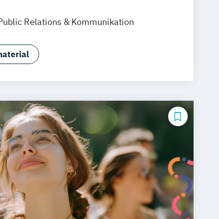
nheim
Leipzig
Online-Campus
Public Relations & Kommunikation
efeld
Braunschweig
Dresden
sruhe
Köln
Mainz
Münster
Stuttgart
hlandweit
Bonn
aterial