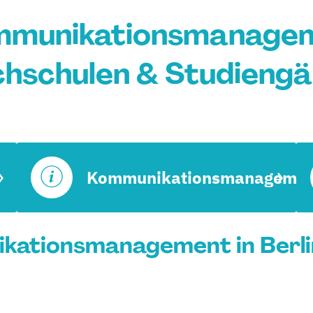
mmunikationsmanagemen
hschulen & Studieng
Kommunikationsmanagemen
kationsmanagement in Berlin