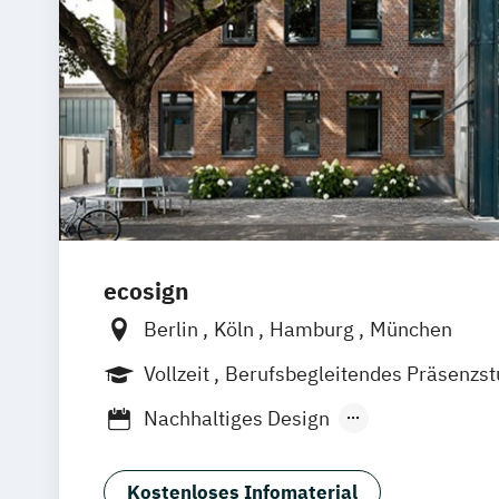
ecosign
Berlin
Köln
Hamburg
München
Vollzeit
Berufsbegleitendes Präsenzs
Nachhaltiges Design
Nachhaltiges Design (berufsbegleitend
Nachhaltiges Design Management
Kostenloses Infomaterial