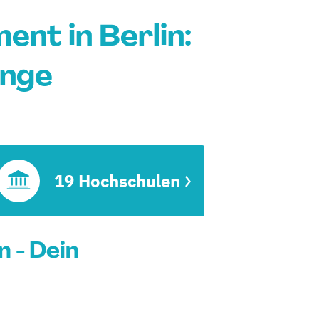
t in Berlin:
änge
t
19 Hochschulen
 - Dein