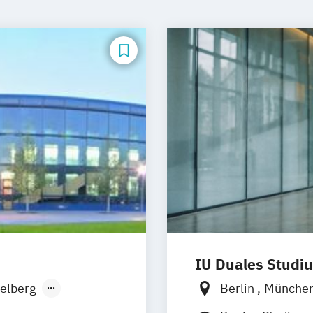
IU Duales Studi
elberg
Berlin
Münche
onn
Düsseldorf
Br