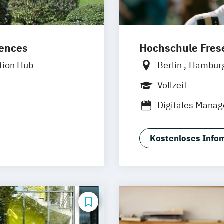
Design (EN)
iences
Hochschule Frese
irtual & Mixed
tion Hub
Berlin
Hambur
Frankfurt am M
Vollzeit
Wolfenbüttel
B
Digitales Mana
Medienmanageme
Kostenloses Infom
Design (EN)
gn (EN)