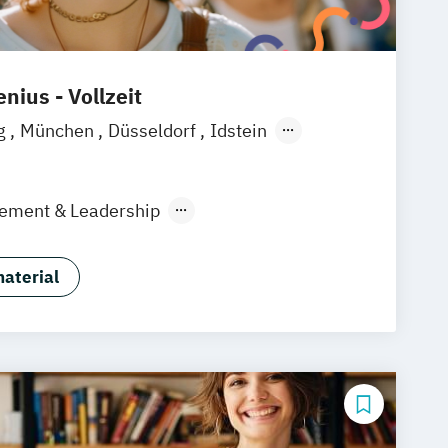
nius - Vollzeit
g
München
Düsseldorf
Idstein
ain
Köln
Heidelberg
Wiesbaden
raunschweig
Erfurt
gement & Leadership
nt und Digitales Marketing
aterial