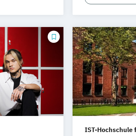
fsbegleitend)
Kommunikation
Medien- und K
Mediendesign
IST-Hochschule