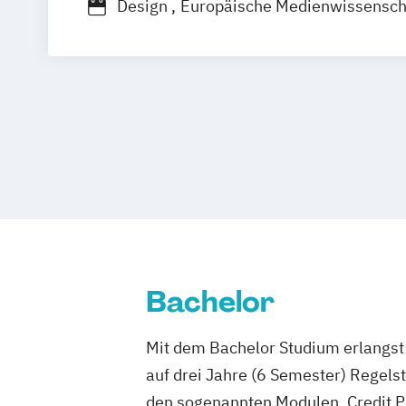
Design
Europäische Medienwissensch
Interfacedesign
Kommunikationsdesi
Produktdesign
Bachelor
Mit dem Bachelor Studium erlangst 
auf drei Jahre (6 Semester) Regel
den sogenannten Modulen, Credit P