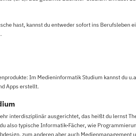
asche hast, kannst du entweder sofort ins Berufsleben e
.
ienprodukte: Im Medieninformatik Studium kannst du u.
d Apps erstellt.
udium
ehr interdisziplinär ausgerichtet, das heißt du lernst
du also typische Informatik-Fächer, wie Programmierun
Webdesign, zum anderen aber auch Medienmanagement u