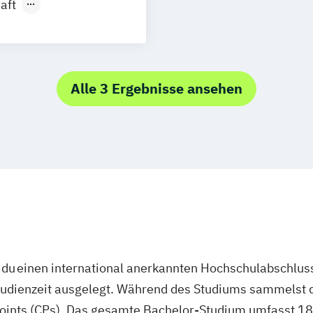
aft
gn
Kulturarbeit
Alle 3 Ergebnisse ansehen
du einen international anerkannten Hochschulabschluss
studienzeit ausgelegt. Während des Studiums sammelst 
oints (CPs). Das gesamte Bachelor-Studium umfasst 180