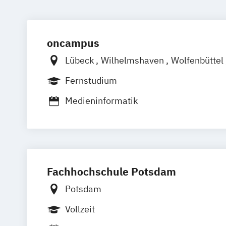
oncampus
Lübeck
Wilhelmshaven
Wolfenbüttel
Berlin
Emden
Brandenburg
Frankfu
Fernstudium
Medieninformatik
Fachhochschule Potsdam
Potsdam
Vollzeit