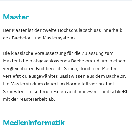
Drehbuch/Dramaturgie
Drehbuch/Dramaturgie (Meisterschüler)
Master
Film- und Fernsehproduktion
Filmkulturerbe
Filmmusik
Der Master ist der zweite Hochschulabschluss innerhalb
Filmmusik (Meisterschüler)
des Bachelor- und Mastersystems.
Medienwissenschaft
Montage
Montage (Meisterschüler)
Regie
Die klassische Voraussetzung für die Zulassung zum
Regie (Meisterschüler)
Sound
Master ist ein abgeschlossenes Bachelorstudium in einem
Sound for Picture
Szenografie
vergleichbaren Fachbereich. Sprich, durch den Master
Szenografie (Meisterschüler)
vertiefst du ausgewähltes Basiswissen aus dem Bachelor.
Szenografie/Production
Ein Masterstudium dauert im Normalfall vier bis fünf
Semester – in seltenen Fällen auch nur zwei – und schließt
mit der Masterarbeit ab.
Medieninformatik