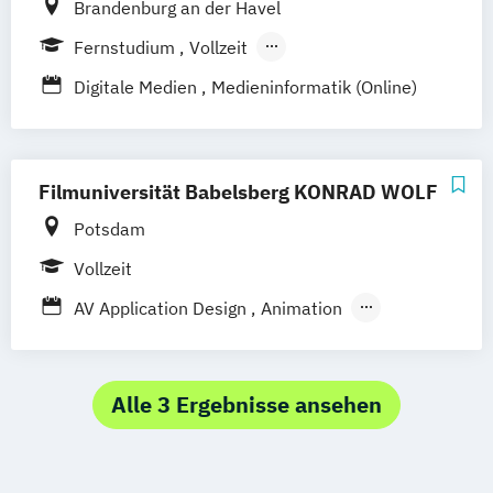
Brandenburg an der Havel
Fernstudium
Vollzeit
Berufsbegleitendes Präsenzstudium
Digitale Medien
Medieninformatik (Online)
Filmuniversität Babelsberg KONRAD WOLF
Potsdam
Vollzeit
AV Application Design
Animation
Animation (Meisterschüler)
Animationsregie
Cinematography
Cinematography (Meisterschüler)
Alle 3 Ergebnisse ansehen
Creative Technologies (C-Tech)
Design
Digitale Medienkultur