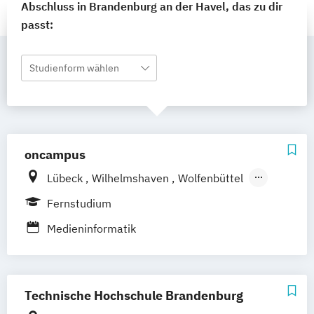
Abschluss in Brandenburg an der Havel, das zu dir
passt:
Studienform wählen
oncampus
Lübeck
Wilhelmshaven
Wolfenbüttel
Hildesheim
Berlin
Emden
Brandenburg
Fernstudium
Frankfurt am Main
Kiel
Medieninformatik
Technische Hochschule Brandenburg