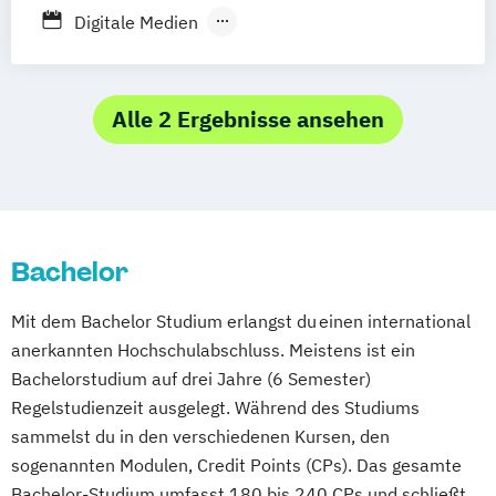
Digitale Medien
Kommunikations- und Medienwissenschaft
Kunst-Medien-Ästhetische Bildung
Alle 2 Ergebnisse ansehen
Kunstwissenschaft und Filmwissenschaft
Lehramt Musikpädagogik
Medienkultur
Musikpädagogik
Musikwissenschaft
Bachelor
Mit dem Bachelor Studium erlangst du einen international
anerkannten Hochschulabschluss. Meistens ist ein
Bachelorstudium auf drei Jahre (6 Semester)
Regelstudienzeit ausgelegt. Während des Studiums
sammelst du in den verschiedenen Kursen, den
sogenannten Modulen, Credit Points (CPs). Das gesamte
Bachelor-Studium umfasst 180 bis 240 CPs und schließt