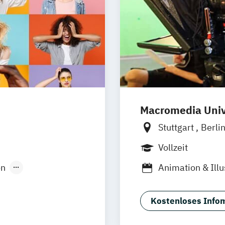
Macromedia Univ
Stuttgart
Berli
Leipzig
Münch
Vollzeit
on
Animation & Illu
n
Brand Manage
Design Manage
Kostenloses Infom
Digital Product
Filmmaking (DE