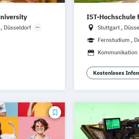
niversity
IST-Hochschule
n
Düsseldorf
Stuttgart
Düsse
Ellwangen
Weil am Rhein
Fernstudium
D
Wien
Innsbruck
Linz
Kommunikation
rth
Kommunikation
nt
Kommunikation
Kostenloses Infom
Studium)
ment
Kommunikatio
Kommunikation
Medienökonom 
Public Relations
Werbe- und Med