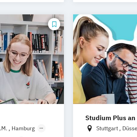
Journalismus
Medien- und K
Medien- und Ko
Medien- und We
Sportjournalism
Studium Plus an
a.M.
Hamburg
Stuttgart
Düsse
̈rnberg
Frankfurt am M