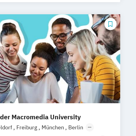
Medien- und Kommunikationsdesign
ommunikationsmanagement
mmuni­kations­management (DE/EN)
rbepsychologie
Musikmanagement
us
 der Macromedia University
ldorf
Freiburg
München
Berlin
ain
Hamburg
Hannover
Köln
Leipzig