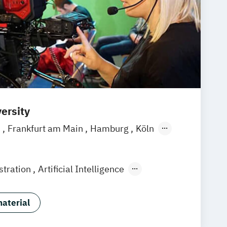
ersity
n
Frankfurt am Main
Hamburg
Köln
en
stration
Artificial Intelligence
ment
Business Coaching
ment (EN)
Digital Music Production
aterial
 Design
Eventmanagement
/EN)
Game Design & Development