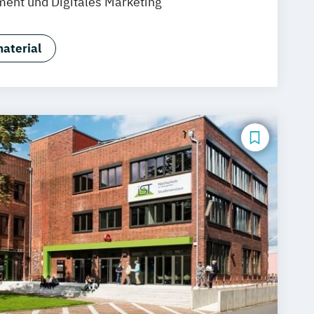
nt und Digitales Marketing
rt
Braunschweig
aterial