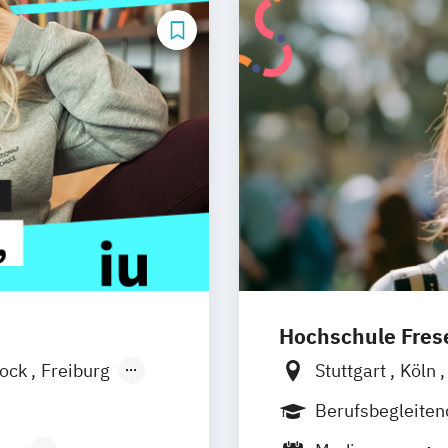
Hochschule Frese
tock
Freiburg
Stuttgart
Köln
chen
Basel
Hamburg
Idst
Berufsbegleite
sel
Online-Campus