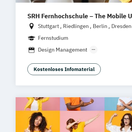
SRH Fernhochschule – The Mobile U
Stuttgart
Riedlingen
Berlin
Dresde
Hamburg
Hannover
Köln
München
Fernstudium
Zell
Leipzig
Mannheim
Wertheim
Design Management
Frankfurt am Main
Hamm
Zürich
Fü
Kommunikation und Content Creation
Kommunikation und Medienmanageme
Kostenloses Infomaterial
Kommunikationsdesign
Medien- und Kommunikationsmanage
Mediendesign
UX-Design