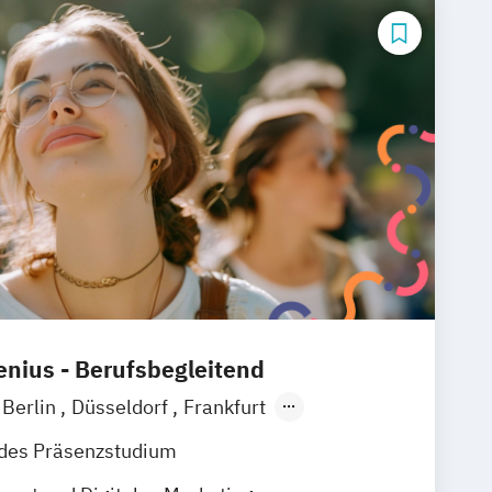
nius - Berufsbegleitend
Berlin
Düsseldorf
Frankfurt
ein
München
Wiesbaden
ndes Präsenzstudium
Osnabrück
Oldenburg
Hannover