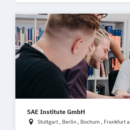
SAE Institute GmbH
Stuttgart
Berlin
Bochum
Frankfurt 
Köln
Leipzig
München
Hannover
Nu