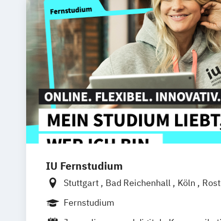
IU Fernstudium
Stuttgart
Bad Reichenhall
Köln
Ros
Kiel
Frankfurt am Main
Dresden
Aa
Fernstudium
Bielefeld
Deggendorf
Karlsruhe
Kas