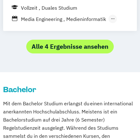
Vollzeit
Duales Studium
Game Designer*in
Games
Design & Animation
Grafikdesigner*in
Media Engineering
Medieninformatik
Graphic Design
Technikjournalismus/Technik-PR
Kameramann*frau & Cutter*in
Media Reporter
Mediendesigner*in
Alle 4 Ergebnisse ansehen
Medienmanager*in
Moderator*in
Moderator*in & Redakteur*in
Music Management
Music and Audio Production
Musik Designer*in
Musikproduzent*in
Bachelor
Photography
Tonmeister*in
Mit dem Bachelor Studium erlangst du einen international
Videoproduzent*in
anerkannten Hochschulabschluss. Meistens ist ein
Bachelorstudium auf drei Jahre (6 Semester)
Regelstudienzeit ausgelegt. Während des Studiums
sammelst du in den verschiedenen Kursen, den