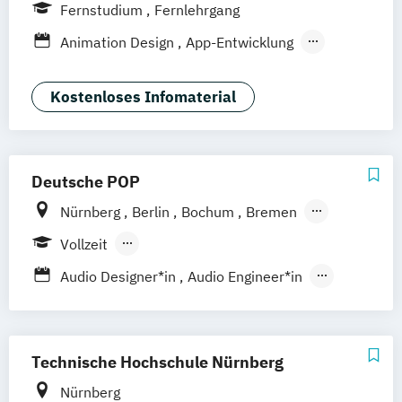
Hannover
Bonn
München
Stuttgart
Fernstudium
Fernlehrgang
Göttingen
Leipzig
Freiburg
Wien
Animation Design
App-Entwicklung
Zürich
Rostock
Dortmund
Digitale Medien
Game Design
Game Development
Industriedesign
Kostenloses Infomaterial
Kommunikationsdesign
Media Production
Mediengestaltung
Nachhaltiges Design
Deutsche POP
Nürnberg
Berlin
Bochum
Bremen
Dresden
Frankfurt am Main
Hamburg
Vollzeit
Hannover
Köln
Leipzig
München
Berufsbegleitendes Präsenzstudium
Audio Designer*in
Audio Engineer*in
Stuttgart
Berufsbegleitender Präsenzlehrgang
Audioproduzent*in
Electronic Music Production
Film and Media Production
Technische Hochschule Nürnberg
Foto- & Mediendesigner*in
Nürnberg
Fotodesigner*in
Fotojournalist*in