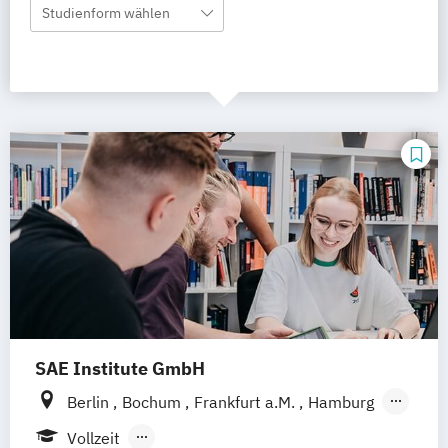
Studienform wählen
SAE Institute GmbH
Berlin
Bochum
Frankfurt a.M.
Hamburg
Köln
Leipzig
München
Stuttgart
Vollzeit