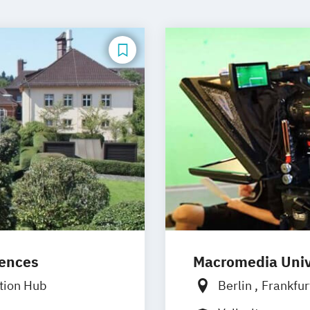
iences
Macromedia Univ
tion Hub
Berlin
Frankfu
München
Stutt