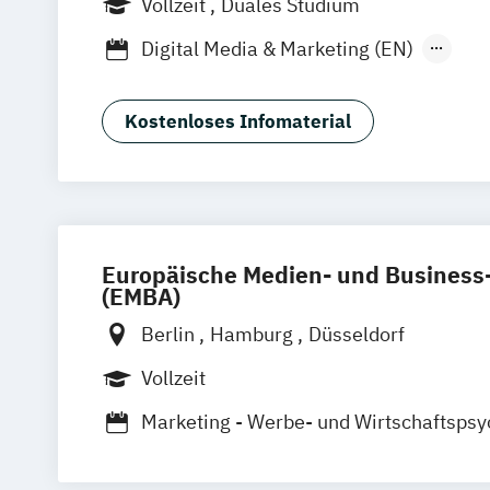
Vollzeit
Duales Studium
Digital Media & Marketing (EN)
Digital Media & Marketing (dual)
Film + Motion Design (EN)
Kostenloses Infomaterial
Fotografie + Neue Medien (EN)
Game 
Illustration (EN)
Kommunikationsdesi
Visuelle Kommunikation B.A. (EN)
Europäische Medien- und Busines
(EMBA)
Berlin
Hamburg
Düsseldorf
Vollzeit
Marketing - Werbe- und Wirtschaftspsy