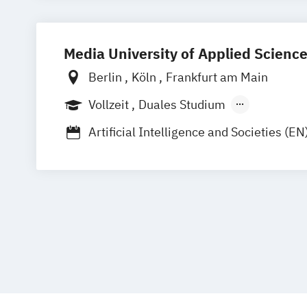
Media University of Applied Scienc
Berlin
Köln
Frankfurt am Main
Vollzeit
Duales Studium
Berufsbegleitendes Präsenzstudium
F
Artificial Intelligence and Societies (EN
Digitaler Journalismus (DE/EN)
Digitales Marketing und E-Commerce
Game Design und Interaktive Medien
Internationales Marketing und Medie
(DE/EN)
Journalismus und Unternehmenskomm
Kommunikationsdesign und Kreative St
Management der Medien- und Kreativw