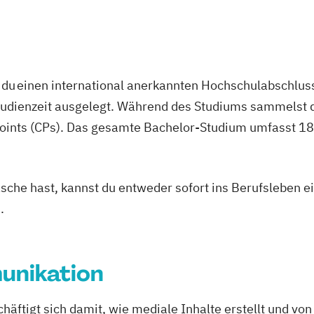
ng (DE/EN)
eation
du einen international anerkannten Hochschulabschluss
studienzeit ausgelegt. Während des Studiums sammelst 
oints (CPs). Das gesamte Bachelor-Studium umfasst 180
asche hast, kannst du entweder sofort ins Berufsleben e
.
unikation
häftigt sich damit, wie mediale Inhalte erstellt und