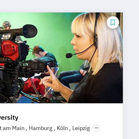
ersity
rt am Main
Hamburg
Köln
Leipzig
gart