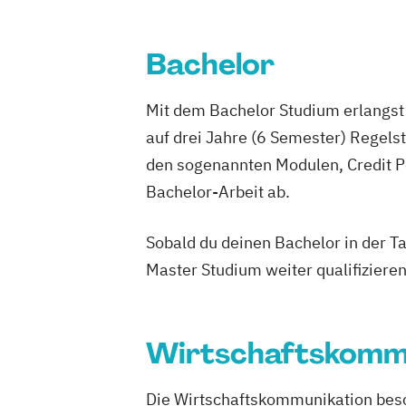
Medien- und Eventmanagement
Medien- und Wirtschaftspsychologie
Bachelor
Public Relations und Digitales Marketi
Social Media Marketing und Content Cr
Mit dem Bachelor Studium erlangst 
Visual and Media Anthropology (EN)
auf drei Jahre (6 Semester) Regel
Wirtschaftspsychologie (DE/EN)
den sogenannten Modulen, Credit P
Bachelor-Arbeit ab.
Sobald du deinen Bachelor in der T
Master Studium weiter qualifizieren
Wirtschaftskomm
Die Wirtschaftskommunikation besc