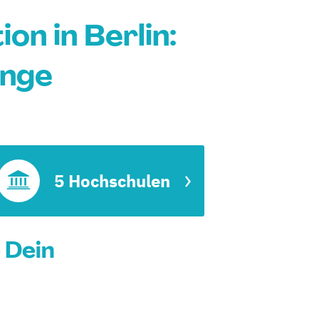
n in Berlin:
änge
5 Hochschulen
 Dein