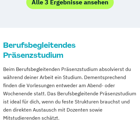
Game Development and Research
Alle 3 Ergebnisse ansehen
Handlungsorientierte Medienpädagogik -
Spielerische Ansätze in der
Jugendmedienarbeit
Integrated Design
Berufsbegleitendes
Konservierung und Restaurierung von
Präsenzstudium
Kunst und Kulturgut
Markt- und Medienforschung
Beim Berufsbegleitenden Präsenzstudium absolvierst du
Medieninformatik
während deiner Arbeit ein Studium. Dementsprechend
Medienrecht und Medienwirtschaft
finden die Vorlesungen entweder am Abend- oder
Medientechnologie
Online-Redakteur
Wochenende statt. Das Berufsbegleitende Präsenzstudium
Produktdesign und Prozessentwicklung
ist ideal für dich, wenn du feste Strukturen brauchst und
den direkten Austausch mit Dozenten sowie
Mitstudierenden schätzt.