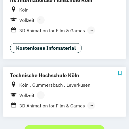
ifs Internationale Filmschule Köln
Köln
Vollzeit
Berufsbegleitendes Präsenzstudium
3D Animation for Film & Games
Berufsbegleitender Präsenzlehrgang
Digital Narratives (EN)
Entertainment Producing
Kostenloses Infomaterial
European Showrunner Programme
Film
KI. Medien
Masterclass Comedy
Masterclass Entertainment
Technische Hochschule Köln
Masterclass Non-Fiction
Köln
Gummersbach
Leverkusen
Serial Storytelling (EN)
Summer School Screenwriting
Vollzeit
Berufsbegleitendes Präsenzstudium
3D Animation for Film & Games
Berufsbegleitender Präsenzlehrgang
Communication Systems and Networks
Digital Games