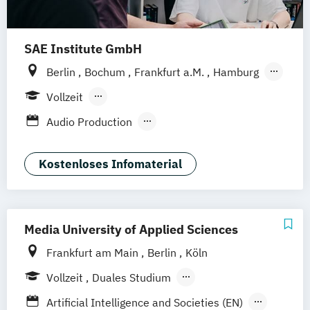
SAE Institute GmbH
Berlin
Bochum
Frankfurt a.M.
Hamburg
Köln
Leipzig
München
Stuttgart
Vollzeit
Hannover
Nürnberg
Berufsbegleitendes Präsenzstudium
Audio Production
Berufsbegleitender Präsenzlehrgang
Content Creation & Online Marketing
Digital Film Production
Event Engineering
Kostenloses Infomaterial
Game Art Animation
Games Programming
Graphic Design
Music Business (DE/EN)
Media University of Applied Sciences
Professional Media Creation
Frankfurt am Main
Berlin
Köln
Professional Practice (Creative Media
Industries)
Vollzeit
Duales Studium
Software Engineering
Berufsbegleitendes Präsenzstudium
Artificial Intelligence and Societies (EN)