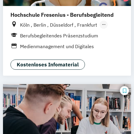
Hochschule Fresenius - Berufsbegleitend
Köln
Berlin
Düsseldorf
Frankfurt
Hamburg
Idstein
München
Wiesbaden
Berufsbegleitendes Präsenzstudium
Online-Campus
Osnabrück
Oldenburg
Medienmanagement und Digitales
Hannover
Dortmund
Erfurt
Stuttgart
Marketing
Braunschweig
Kostenloses Infomaterial