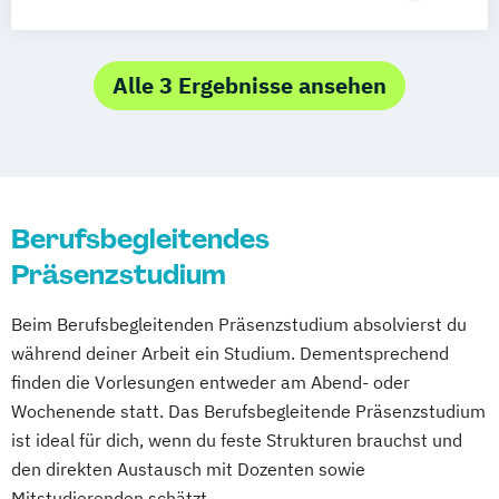
Visual Effects Animation
Voice Acting
Fernstudium
Digitaler Journalismus (DE/EN)
Digitales Marketing und E-Commerce
Game Design und Interaktive Medien
Alle 3 Ergebnisse ansehen
Internationales Marketing und
Medienmanagement (DE/EN)
Journalismus und
Unternehmenskommunikation
Berufsbegleitendes
Kommunikationsdesign und Kreative
Präsenzstudium
Strategien (DE/EN)
Management der Medien- und
Beim Berufsbegleitenden Präsenzstudium absolvierst du
Kreativwirtschaft
während deiner Arbeit ein Studium. Dementsprechend
Medien- und Eventmanagement
finden die Vorlesungen entweder am Abend- oder
Medien- und Wirtschaftspsychologie
Wochenende statt. Das Berufsbegleitende Präsenzstudium
Public Relations und Digitales Marketing
ist ideal für dich, wenn du feste Strukturen brauchst und
(DE/EN)
den direkten Austausch mit Dozenten sowie
Social Media Marketing und Content
Mitstudierenden schätzt.