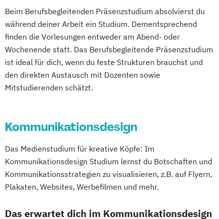
Management der Medien- und
Beim Berufsbegleitenden Präsenzstudium absolvierst du
Kreativwirtschaft
während deiner Arbeit ein Studium. Dementsprechend
Medien- und Eventmanagement
finden die Vorlesungen entweder am Abend- oder
Medien- und Wirtschaftspsychologie
Wochenende statt. Das Berufsbegleitende Präsenzstudium
Public Relations und Digitales Marketing
ist ideal für dich, wenn du feste Strukturen brauchst und
(DE/EN)
den direkten Austausch mit Dozenten sowie
Social Media Marketing und Content
Mitstudierenden schätzt.
Creation
Visual and Media Anthropology (EN)
Wirtschaftspsychologie (DE/EN)
Kommunikationsdesign
Das Medienstudium für kreative Köpfe: Im
Kommunikationsdesign Studium lernst du Botschaften und
Kommunikationsstrategien zu visualisieren, z.B. auf Flyern,
Plakaten, Websites, Werbefilmen und mehr.
Das erwartet dich im Kommunikationsdesign