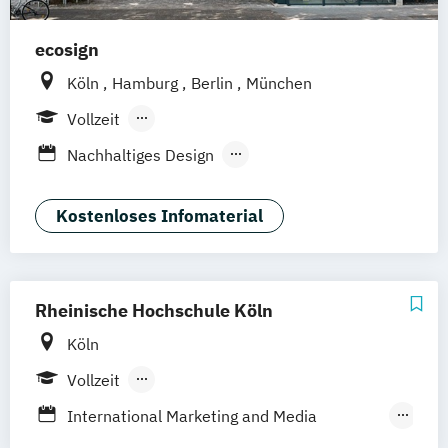
ecosign
Köln
Hamburg
Berlin
München
Vollzeit
Berufsbegleitendes Präsenzstudium
Nachhaltiges Design
Nachhaltiges Design (berufsbegleitend)
Nachhaltiges Design Management
Kostenloses Infomaterial
Nachhaltiges Design Management
(berufsbegleitend)
Rheinische Hochschule Köln
Köln
Vollzeit
Berufsbegleitendes Präsenzstudium
International Marketing and Media
Blended Learning
Duales Studium
Management