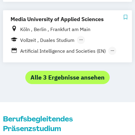
Marketing und Medienmanagement
Mediendesign
User Experience Design
Media University of Applied Sciences
Köln
Berlin
Frankfurt am Main
Vollzeit
Duales Studium
Berufsbegleitendes Präsenzstudium
Artificial Intelligence and Societies (EN)
Fernstudium
Digitaler Journalismus (DE/EN)
Digitales Marketing und E-Commerce
Game Design und Interaktive Medien
Alle 3 Ergebnisse ansehen
Internationales Marketing und
Medienmanagement (DE/EN)
Journalismus und
Unternehmenskommunikation
Berufsbegleitendes
Kommunikationsdesign und Kreative
Präsenzstudium
Strategien (DE/EN)