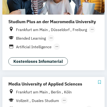
Visual Effects Animation
Voice Acting
Studium Plus an der Macromedia University
Frankfurt am Main
Düsseldorf
Freiburg
München
Stuttgart
Berlin
Hamburg
Blended Learning
Hannover
Köln
Leipzig
Berufsbegleitendes Präsenzstudium
Artificial Intelligence
Vollzeit
Digital Product Design
Medien- und Kommunikationsmanagement
Kostenloses Infomaterial
Medien- und Werbepsychologie
Media University of Applied Sciences
Frankfurt am Main
Berlin
Köln
Vollzeit
Duales Studium