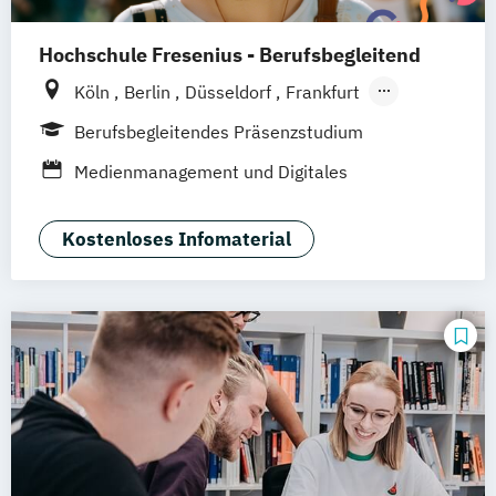
Hochschule Fresenius - Berufsbegleitend
Köln
Berlin
Düsseldorf
Frankfurt
Hamburg
Idstein
München
Wiesbaden
Berufsbegleitendes Präsenzstudium
Online-Campus
Osnabrück
Oldenburg
Medienmanagement und Digitales
Hannover
Dortmund
Erfurt
Stuttgart
Marketing
Braunschweig
Kostenloses Infomaterial