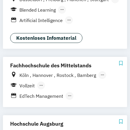
Berlin
Frankfurt am Main
Hamburg
Blended Learning
Hannover
Köln
Leipzig
Berufsbegleitendes Präsenzstudium
Artificial Intelligence
Vollzeit
Digital Product Design
Medien- und Kommunikationsmanagement
Kostenloses Infomaterial
Medien- und Werbepsychologie
Fachhochschule des Mittelstands
Köln
Hannover
Rostock
Bamberg
Bielefeld
Berlin
Düren
Frechen
Vollzeit
Waldshut
Berufsbegleitendes Präsenzstudium
EdTech Management
Fernstudium
Eventmanagement & Entertainment
Foto & Film
Medienkommunikation & Journalismus
Hochschule Augsburg
Sportjournalismus & Sportmarketing