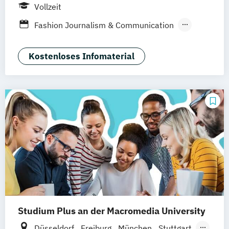
Wiesbaden
Online-Campus
Vollzeit
Fashion Journalism & Communication
Generatives Design & KI
Industrie & Produkt Design
Kostenloses Infomaterial
Interior Design
Marken- & Kommunikationsdesign
Studium Plus an der Macromedia University
Düsseldorf
Freiburg
München
Stuttgart