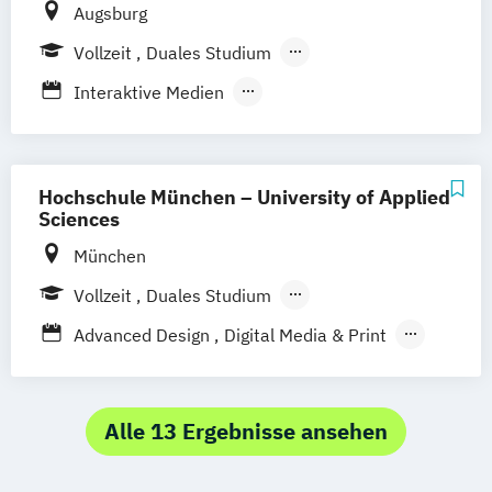
Augsburg
Strategische Kommunikation & Digitales
Vollzeit
Duales Studium
Marketing
Berufsbegleitendes Präsenzstudium
Interaktive Medien
Interaktive Mediensysteme
Kommunikationsdesign
Marketing-Management Digital
Hochschule München – University of Applied
Transformation Design
Sciences
München
Vollzeit
Duales Studium
Berufsbegleitendes Präsenzstudium
Advanced Design
Digital Media & Print
Management Digitales Publizieren
Paper Technology
Printmedien
Technologie und Management
Alle 13 Ergebnisse ansehen
Technische Redaktion und Kommunikation