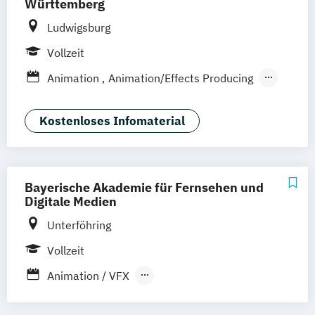
Württemberg
Ludwigsburg
Vollzeit
Animation
Animation/Effects Producing
Interaktive Medien
Technical Directing
Visual Effects
Kostenloses Infomaterial
Bayerische Akademie für Fernsehen und
Digitale Medien
Unterföhring
Vollzeit
Animation / VFX
Content Marketing Management