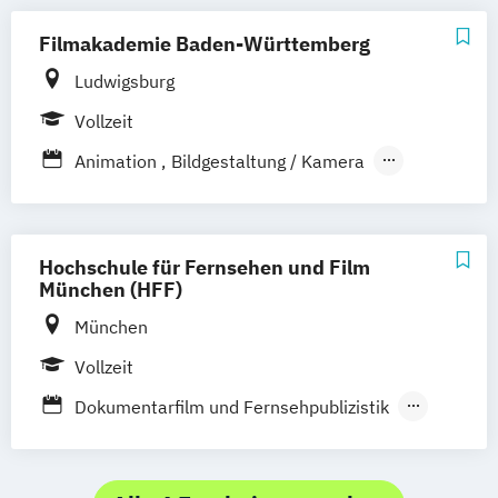
Journalismus
Kamera
Produktion
Schnitt / Cutter
Filmakademie Baden-Württemberg
Ludwigsburg
Vollzeit
Animation
Bildgestaltung / Kamera
Dokumentarfilm
Drehbuch
Fernsehjournalismus
Filmmusik
Filmton / Sounddesign
Hochschule für Fernsehen und Film
Interaktive Medien
Montage / Schnitt
München (HFF)
Motion Design
Produktion
Serie
München
Szenenbild
Szenischer Film
Werbefilm
Vollzeit
Dokumentarfilm und Fernsehpublizistik
Drehbuch
Kamera
Kino- und Fernsehfilm