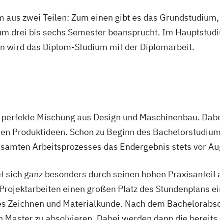
 aus zwei Teilen: Zum einen gibt es das Grundstudium, 
m drei bis sechs Semester beansprucht. Im Hauptstudi
en wird das Diplom-Studium mit der Diplomarbeit.
e perfekte Mischung aus Design und Maschinenbau. Dabe
en Produktideen. Schon zu Beginn des Bachelorstudiums
esamten Arbeitsprozesses das Endergebnis stets vor Au
t sich ganz besonders durch seinen hohen Praxisanteil
rojektarbeiten einen großen Platz des Stundenplans ein
s Zeichnen und Materialkunde. Nach dem Bachelorabsc
 Master zu absolvieren. Dabei werden dann die bereits 