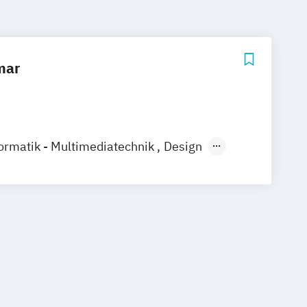
mar
rmatik - Multimediatechnik
Design
design & Medien