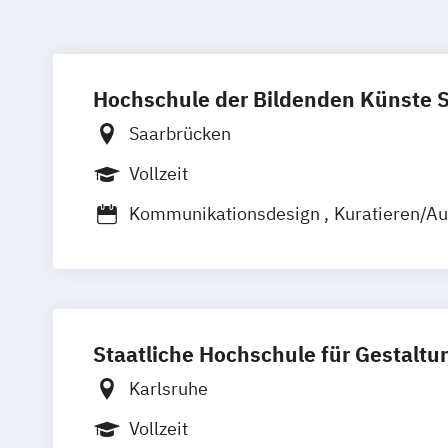
Hochschule der Bildenden Künste 
Saarbrücken
Vollzeit
Kommunikationsdesign
Kuratieren/A
Media Art & Design
Museumspädagog
Netzkultur/Designtheorie
Produktdes
Public Art/Public Design
Staatliche Hochschule für Gestaltu
Karlsruhe
Vollzeit