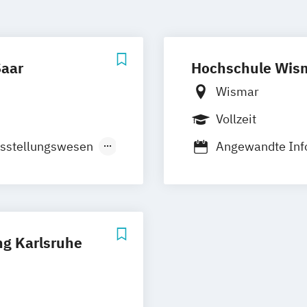
Saar
Hochschule Wis
Wismar
Vollzeit
usstellungswesen
Angewandte Info
ik
Kommunikations
ign
ng Karlsruhe