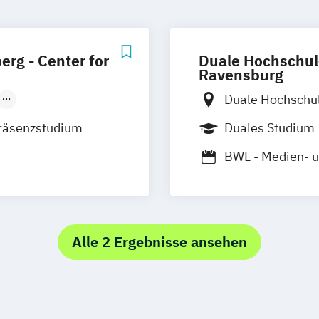
rg - Center for
Duale Hochschul
Ravensburg
Duale Hochschu
ruhe
Lörrach
Campus Friedri
räsenzstudium
Duales Studium
Duale Hochschu
BWL - Medien- 
kar
Mediendesign
Alle 2 Ergebnisse ansehen