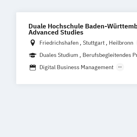
Duale Hochschule Baden-Württembe
Advanced Studies
Friedrichshafen
Stuttgart
Heilbronn
Bad Mergentheim
Heidenheim
Karls
Duales Studium
Berufsbegleitendes P
Mannheim
Mosbach
Ravensburg
Digital Business Management
Villingen-Schwenningen
Horb am Nec
Media and Data-driven Business