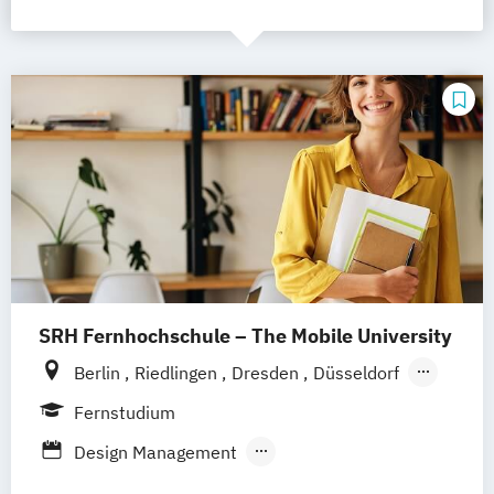
SRH Fernhochschule – The Mobile University
Berlin
Riedlingen
Dresden
Düsseldorf
Hamburg
Hannover
Köln
München
Fernstudium
Stuttgart
Ellwangen
Zell
Leipzig
Design Management
Mannheim
Wertheim
Wien
Kommunikation und Content Creation