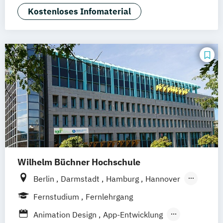
Frankfurt am Main
Hamm
Zürich
Fürth
Kommunikation und Medienmanagement
Kostenloses Infomaterial
Kommunikationsdesign
Medien- und Kommunikationsmanagement
Mediendesign
UX-Design
Wilhelm Büchner Hochschule
Berlin
Darmstadt
Hamburg
Hannover
Bonn
Nürnberg
München
Stuttgart
Fernstudium
Fernlehrgang
Göttingen
Leipzig
Freiburg
Wien
Animation Design
App-Entwicklung
Zürich
Rostock
Dortmund