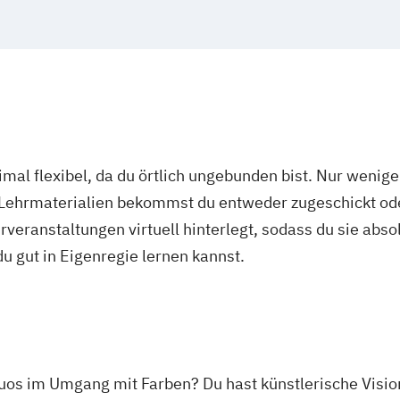
Wirtschaftsinfo
Wirtschaftspsyc
Wirtschaftspsyc
mal flexibel, da du örtlich ungebunden bist. Nur wenig
 Lehrmaterialien bekommst du entweder zugeschickt oder
veranstaltungen virtuell hinterlegt, sodass du sie abs
 du gut in Eigenregie lernen kannst.
tuos im Umgang mit Farben? Du hast künstlerische Vision