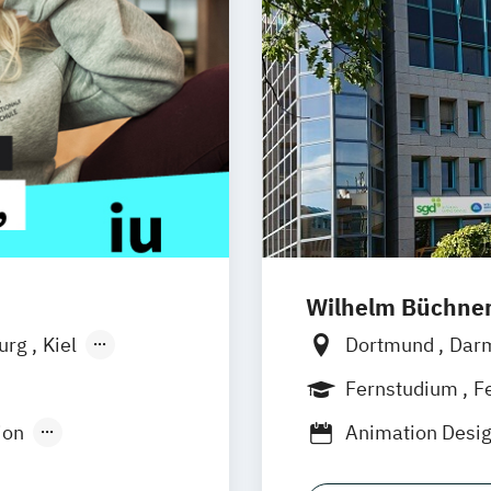
Wilhelm Büchne
burg
Kiel
Dortmund
Dar
n
Aachen
Bonn
Nürnber
Fernstudium
F
uhe
Kassel
Leipzig
Freibu
ion
Animation Desi
Neu-Ulm
Medienpädagogik
Game Design
urg
Freising