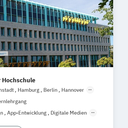
r Hochschule
mstadt
Hamburg
Berlin
Hannover
g
München
Stuttgart
Göttingen
ernlehrgang
rg
Wien
Zürich
Rostock
gn
App-Entwicklung
Digitale Medien
Game Development
Industriedesign