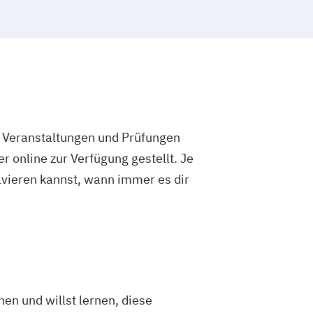
rmatik Präsenzstudium
hologie
hologie mit Schwerpunkt Digitalisierung
e Veranstaltungen und Prüfungen
 online zur Verfügung gestellt. Je
olvieren kannst, wann immer es dir
en und willst lernen, diese