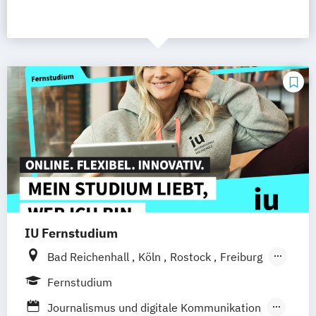
IU Fernstudium
Bad Reichenhall
Köln
Rostock
Freiburg
Kiel
Frankfurt am Main
Stuttgart
Fernstudium
Dresden
Aachen
Basel
Bielefeld
Journalismus und digitale Kommunikation