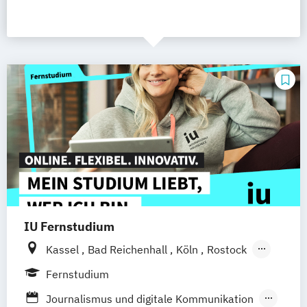
IU Fernstudium
Kassel
Bad Reichenhall
Köln
Rostock
Freiburg
Kiel
Frankfurt am Main
Fernstudium
Stuttgart
Dresden
Aachen
Basel
Journalismus und digitale Kommunikation