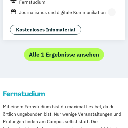
Fernstudium
Stuttgart
Dresden
Aachen
Basel
Journalismus und digitale Kommunikation
Bielefeld
Deggendorf
Karlsruhe
Kommunikationsdesign
Oberhausen
Offenbach
Saarbrücken
Kultur- und Medienpädagogik
Kostenloses Infomaterial
Neu-Ulm
Graz
Innsbruck
Wien
Zürich
Marketing und digitale Medien
Augsburg
Freising
Friedrichshafen
Mediendesign
Medieninformatik
Klagenfurt
Magdeburg
Münster
Trier
Medienmanagement
Alle 1 Ergebnisse ansehen
Würzburg
Chemnitz
Linz
Public Relations und Kommunikation
deutschlandweit
Social Media
UX Design
Fernstudium
Mit einem Fernstudium bist du maximal flexibel, da du
örtlich ungebunden bist. Nur wenige Veranstaltungen und
Prüfungen finden am Campus selbst statt. Die