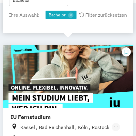
Bachelor
Ihre Auswahl:
Filter zurücksetzen
Bachelor
IU Fernstudium
Kassel
Bad Reichenhall
Köln
Rostock
Freiburg
Kiel
Frankfurt am Main