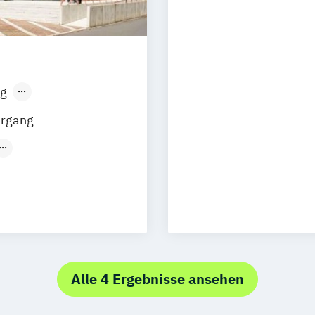
Köln
Offenbach
Schwarzheide/O
g
sen
Stuttgart
hrgang
t
(Duales
Studium)
Alle 4 Ergebnisse ansehen