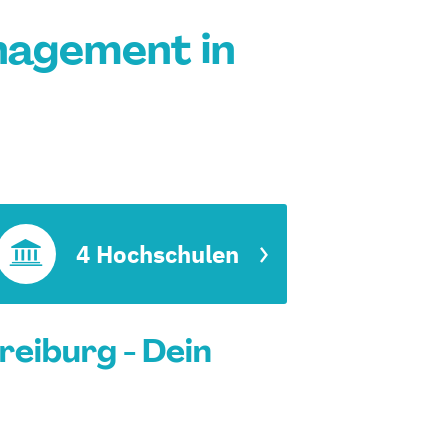
agement in
t
4 Hochschulen
eiburg - Dein