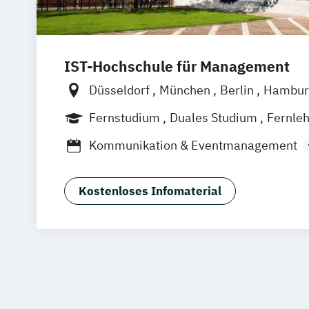
IST-Hochschule für Management
Düsseldorf
München
Berlin
Hambur
Weil am Rhein
Frankfurt am Main
Es
Fernstudium
Duales Studium
Fernle
Jena
Innsbruck
Linz
Kommunikation & Eventmanagement
Kommunikation & Medienmanagemen
Kommunikation & Medienmanagement 
Kostenloses Infomaterial
Studium)
Kommunikationsmanagement
Kommunikationsmanagement (Duales 
Medienökonom (FH)
Public Relations Hochschulzertifikat
Werbe- und Medienpsychologie