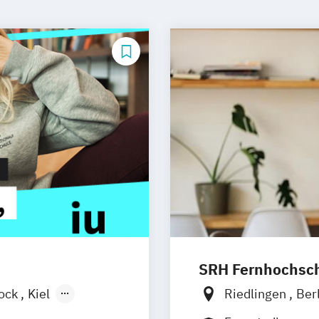
SRH Fernhochschu
ock
Kiel
Riedlingen
Ber
n
Aachen
Hannover
Köln