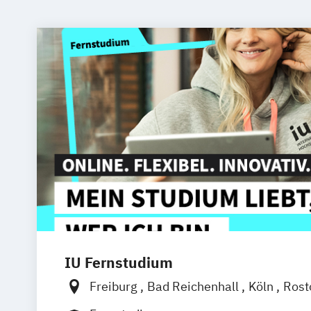
IU Fernstudium
Freiburg
Bad Reichenhall
Köln
Rost
Frankfurt am Main
Stuttgart
Dresde