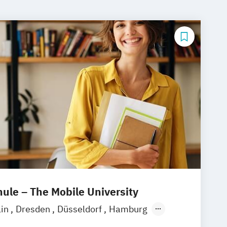
le – The Mobile University
lin
Dresden
Düsseldorf
Hamburg
München
Stuttgart
Ellwangen
Zell