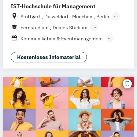
IST-Hochschule für Management
Stuttgart
Düsseldorf
München
Berlin
Hamburg
Weil am Rhein
Fernstudium
Duales Studium
Frankfurt am Main
Essen
Jena
Fernlehrgang
Kommunikation & Eventmanagement
Innsbruck
Linz
Kommunikation & Medienmanagement
Kommunikation & Medienmanagement
Kostenloses Infomaterial
(Duales Studium)
Kommunikationsmanagement
Kommunikationsmanagement (Duales
Studium)
Medienökonom (FH)
Public Relations Hochschulzertifikat
Werbe- und Medienpsychologie