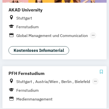
AKAD University
Stuttgart
Fernstudium
Global Management und Communication
International Business Communication
Online Marketing
Online-Marketing
Kostenloses Infomaterial
PFH Fernstudium
Stuttgart
Austria/Wien
Berlin
Bielefeld
Bremen
Dortmund
Düsseldorf/Ratingen
Fernstudium
Erfurt
Freiburg
Friedrichshafen
Medienmanagement
Göttingen
Hamburg
Hannover
Kaiserslautern/Kusel
Kiel
Leipzig