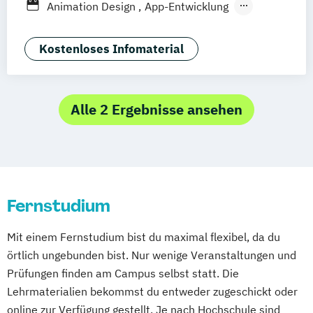
Animation Design
App-Entwicklung
Wien
Rostock
Dortmund
Digitale Medien
Game Design
Game Development
Industriedesign
Kostenloses Infomaterial
Kommunikationsdesign
Media Production
Mediengestaltung
Nachhaltiges Design
Alle 2 Ergebnisse ansehen
Fernstudium
Mit einem Fernstudium bist du maximal flexibel, da du
örtlich ungebunden bist. Nur wenige Veranstaltungen und
Prüfungen finden am Campus selbst statt. Die
Lehrmaterialien bekommst du entweder zugeschickt oder
online zur Verfügung gestellt. Je nach Hochschule sind