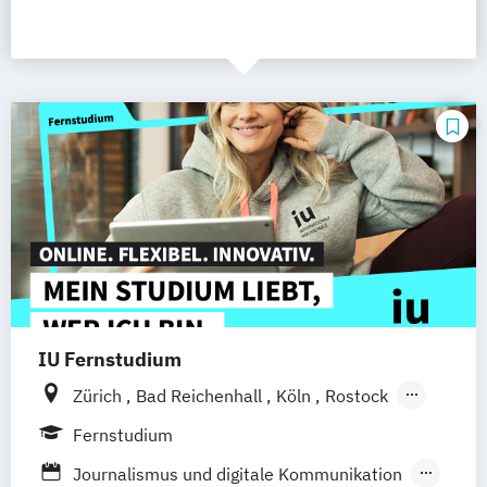
IU Fernstudium
Zürich
Bad Reichenhall
Köln
Rostock
Freiburg
Kiel
Frankfurt am Main
Fernstudium
Stuttgart
Dresden
Aachen
Basel
Journalismus und digitale Kommunikation