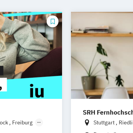
SRH Fernhochschu
tock
Freiburg
Stuttgart
Riedl
chen
Basel
Hamburg
Hann