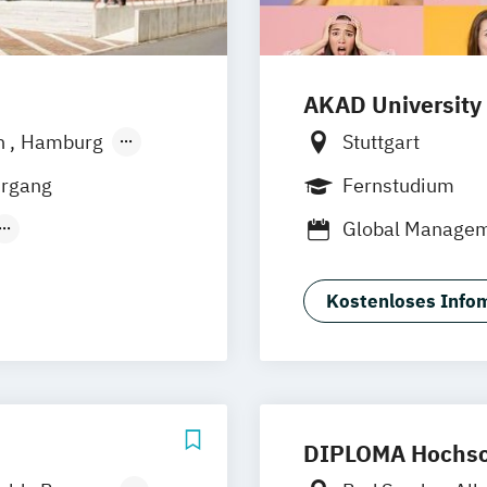
AKAD University
n
Hamburg
Stuttgart
sen
Jena
hrgang
Fernstudium
Global Managem
t
International 
(Duales
Online Marketi
Kostenloses Infom
Studium)
DIPLOMA Hochsc