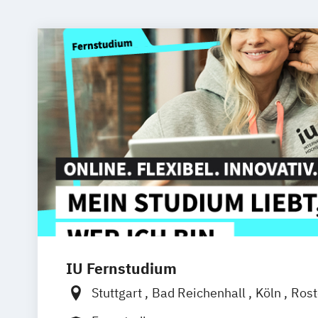
IU Fernstudium
Stuttgart
Bad Reichenhall
Köln
Ros
Kiel
Frankfurt am Main
Dresden
Aa