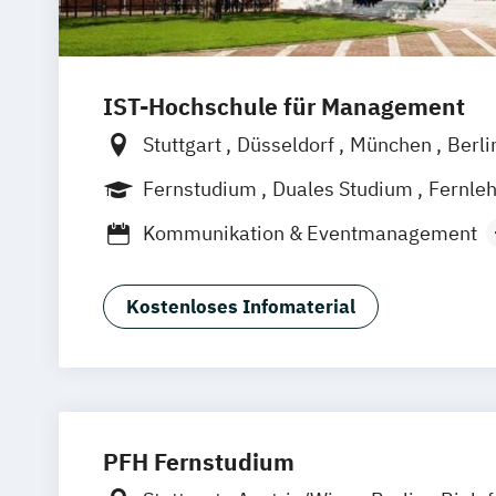
IST-Hochschule für Management
Stuttgart
Düsseldorf
München
Berli
Weil am Rhein
Frankfurt am Main
Es
Fernstudium
Duales Studium
Fernle
Innsbruck
Linz
Kommunikation & Eventmanagement
Kommunikation & Medienmanagemen
Kommunikation & Medienmanagement 
Kostenloses Infomaterial
Studium)
Kommunikationsmanagement
Kommunikationsmanagement (Duales 
Medienökonom (FH)
Public Relations Hochschulzertifikat
PFH Fernstudium
Werbe- und Medienpsychologie