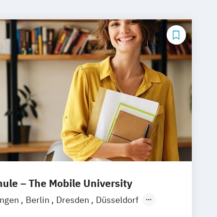
le – The Mobile University
ingen
Berlin
Dresden
Düsseldorf
over
Köln
München
Ellwangen