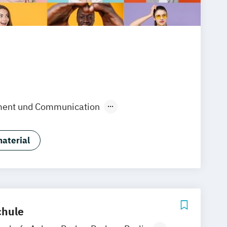
ent und Communication
Business Communication
ng
Online-Marketing
aterial
hule