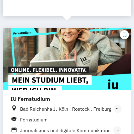
IU Fernstudium
Bad Reichenhall
Köln
Rostock
Freiburg
Kiel
Frankfurt am Main
Stuttgart
Fernstudium
Dresden
Aachen
Basel
Bielefeld
Journalismus und digitale Kommunikation