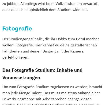
zu jobben. Allerdings wird beim Vollzeitstudium erwartet,
Social Design & Sustainable Innovation
dass du dich hauptsächlich dem Studium widmest.
(EN)
Strategic Design (EN)
User Experience Design and Content
Fotografie
Creation (EN)
Web Development (EN)
Der Studiengang für alle, die ihr Hobby zum Beruf machen
wollen: Fotografie. Hier kannst du deine gestalterischen
Fähigkeiten und deinen Umgang mit der Kamera
perfektionieren.
Das Fotografie Studium: Inhalte und
Voraussetzungen
Um zum Fotografie Studium zugelassen zu werden, braucht
man jede Menge Talent. Das muss meistens anhand einer
Bewerbungsmappe mit Arbeitsproben nachgewiesen
werden. Denn im Fotografie Studium geht es nicht nur um