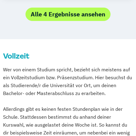
Kameramann*frau & Cutter*in
Creative Industries Management (EN)
Media Reporter
Mediendesigner*in
Film and Motion Design (EN)
Alle 4 Ergebnisse ansehen
Medienmanager*in
Moderator*in
Film und Fernsehen
Film
Moderator*in & Redakteur*in
Television and Digital Narratives (EN)
Music Management
Fotografie (EN/DE)
Illustration (EN/DE)
Music and Audio Production
Kommunikationsdesign
Musik Designer*in
Musikproduzent*in
Vollzeit
Kreatives Schreiben und Texten
Photography
Tonmeister*in
Management der Kreativwirtschaft Event-
Wer von einem Studium spricht, bezieht sich meistens auf
Videoproduzent*in
und Musikmanagement
ein Vollzeitstudium bzw. Präsenzstudium. Hier besuchst du
Management der Kreativwirtschaft PR-
als Studierende/r die Universität vor Ort, um deinen
Management und Journalismus
Bachelor- oder Masterabschluss zu erarbeiten.
Medien und Kommunikation
Music Production
Allerdings gibt es keinen festen Stundenplan wie in der
Musikproduktion (EN/DE)
Photography
Schule. Stattdessen bestimmst du anhand deiner
Photography (EN)
Popular Music
Kurswahl, wie ausgelastet deine Woche ist. So kannst du
Popularmusik (EN/DE)
dir beispielsweise Zeit einräumen, um nebenbei ein wenig