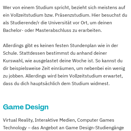
Strategien (DE/EN)
Wer von einem Studium spricht, bezieht sich meistens auf
Management der Medien- und
ein Vollzeitstudium bzw. Präsenzstudium. Hier besuchst du
Kreativwirtschaft
als Studierende/r die Universität vor Ort, um deinen
Medien- und Eventmanagement
Bachelor- oder Masterabschluss zu erarbeiten.
Medien- und Wirtschaftspsychologie
Public Relations und Digitales Marketing
Allerdings gibt es keinen festen Stundenplan wie in der
(DE/EN)
Schule. Stattdessen bestimmst du anhand deiner
Social Media Marketing und Content
Kurswahl, wie ausgelastet deine Woche ist. So kannst du
Creation
dir beispielsweise Zeit einräumen, um nebenbei ein wenig
zu jobben. Allerdings wird beim Vollzeitstudium erwartet,
Visual and Media Anthropology (EN)
dass du dich hauptsächlich dem Studium widmest.
Wirtschaftspsychologie (DE/EN)
Game Design
Virtual Reality, Interaktive Medien, Computer Games
Technology – das Angebot an Game Design-Studiengänge