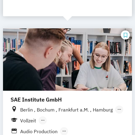
SAE Institute GmbH
Berlin
Bochum
Frankfurt a.M.
Hamburg
Köln
Leipzig
München
Stuttgart
Vollzeit
Hannover
Nürnberg
Berufsbegleitendes Präsenzstudium
Audio Production