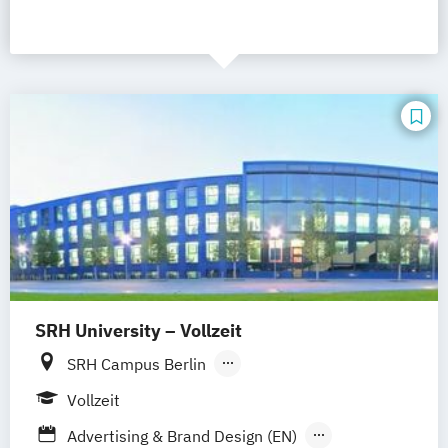
SRH University – Vollzeit
SRH Campus Berlin
SRH Campus Heidelberg
Vollzeit
SRH Campus Bremen
SRH Campus Bonn
Advertising & Brand Design (EN)