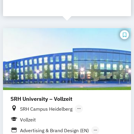
SRH University – Vollzeit
SRH Campus Heidelberg
SRH Campus Berlin
SRH Campus Bremen
Vollzeit
SRH Campus Bonn
SRH Campus Dresden
Advertising & Brand Design (EN)