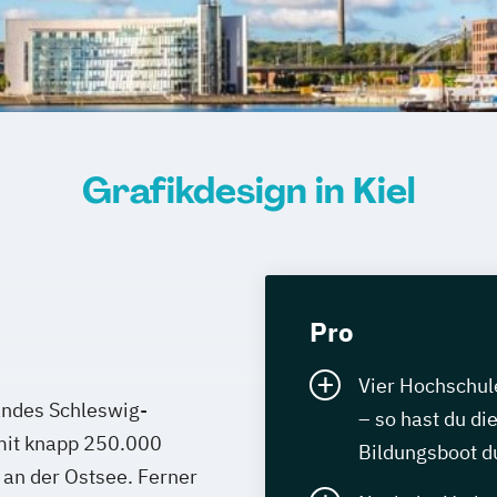
Grafikdesign in Kiel
Pro
Vier Hochschule
andes Schleswig-
– so hast du di
 mit knapp 250.000
Bildungsboot du
an der Ostsee. Ferner