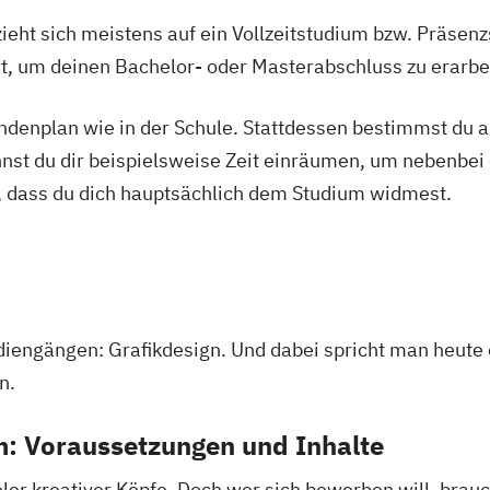
ieht sich meistens auf ein Vollzeitstudium bzw. Präsenz
Ort, um deinen Bachelor- oder Masterabschluss zu erarbe
tundenplan wie in der Schule. Stattdessen bestimmst du
nnst du dir beispielsweise Zeit einräumen, um nebenbei 
, dass du dich hauptsächlich dem Studium widmest.
diengängen: Grafikdesign. Und dabei spricht man heute 
n.
m: Voraussetzungen und Inhalte
ieler kreativer Köpfe. Doch wer sich bewerben will, bra