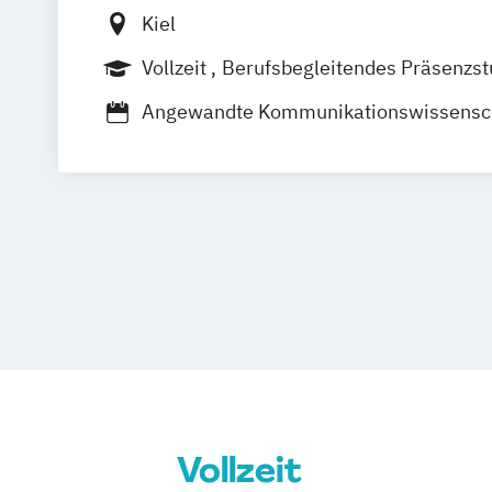
Kiel
Vollzeit
Berufsbegleitendes Präsenzs
Duales Studium
Fernstudium
Angewandte Kommunikationswissensc
Informationstechnologie und Internet
Journalismus und Medienwirtschaft
Medienkonzeption
Multimedia Produc
Public Relations
Öffentlichkeitsarbeit und Unternehme
Vollzeit