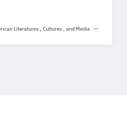
rican Literatures
Cultures
and Media
)
Kunstgeschichte
haft: Film und Fernsehen
aft