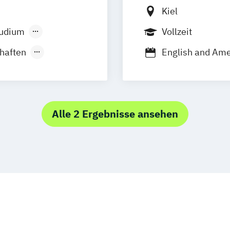
Kiel
tudium
Vollzeit
haften
English and Ame
Kunst (Lehramt
Medienwissensc
tion
Musikwissensch
Alle 2 Ergebnisse ansehen
nskommunikation