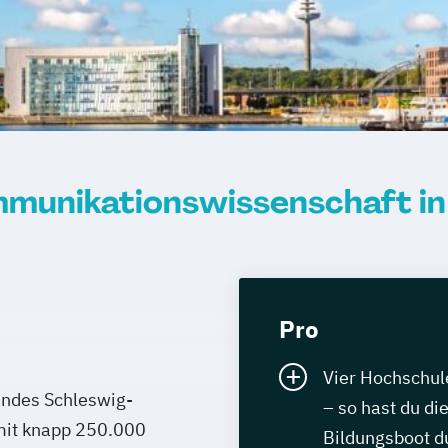
munikationswissenschaft in 
Pro
Vier Hochschule
andes Schleswig-
– so hast du di
 mit knapp 250.000
Bildungsboot du