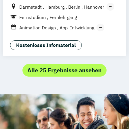
Darmstadt
Hamburg
Berlin
Hannover
Bonn
Nürnberg
München
Stuttgart
Fernstudium
Fernlehrgang
Göttingen
Leipzig
Freiburg
Wien
Animation Design
App-Entwicklung
Zürich
Rostock
Dortmund
Digitale Medien
Game Design
Game Development
Industriedesign
Kostenloses Infomaterial
Kommunikationsdesign
Media Production
Mediengestaltung
Nachhaltiges Design
Alle 25 Ergebnisse ansehen