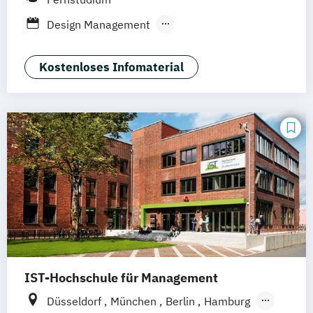
Stuttgart
Ellwangen
Zell
Leipzig
Design Management
Mannheim
Wertheim
Wien
Kommunikation und Content Creation
Frankfurt am Main
Hamm
Zürich
Fürth
Kommunikation und Medienmanagement
Kostenloses Infomaterial
Kommunikationsdesign
Medien- und Kommunikationsmanagement
Mediendesign
UX-Design
IST-Hochschule für Management
Düsseldorf
München
Berlin
Hamburg