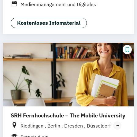
Medienmanagement und Digitales
Hannover
Dortmund
Erfurt
Stuttgart
Marketing
Braunschweig
Kostenloses Infomaterial
SRH Fernhochschule – The Mobile University
Riedlingen
Berlin
Dresden
Düsseldorf
Hamburg
Hannover
Köln
München
Fernstudium