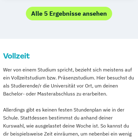
Medieninformatik
Digital Games
Menschzentrierte Informatik und
Game Development and Research
Alle 5 Ergebnisse ansehen
Psychologie
Handlungsorientierte Medienpädagogik -
Spielerische Ansätze in der
Jugendmedienarbeit
Integrated Design
Vollzeit
Konservierung und Restaurierung von
Kunst und Kulturgut
Wer von einem Studium spricht, bezieht sich meistens auf
Markt- und Medienforschung
ein Vollzeitstudium bzw. Präsenzstudium. Hier besuchst du
Medieninformatik
als Studierende/r die Universität vor Ort, um deinen
Medienrecht und Medienwirtschaft
Bachelor- oder Masterabschluss zu erarbeiten.
Medientechnologie
Online-Redakteur
Produktdesign und Prozessentwicklung
Allerdings gibt es keinen festen Stundenplan wie in der
Schule. Stattdessen bestimmst du anhand deiner
Kurswahl, wie ausgelastet deine Woche ist. So kannst du
dir beispielsweise Zeit einräumen, um nebenbei ein wenig