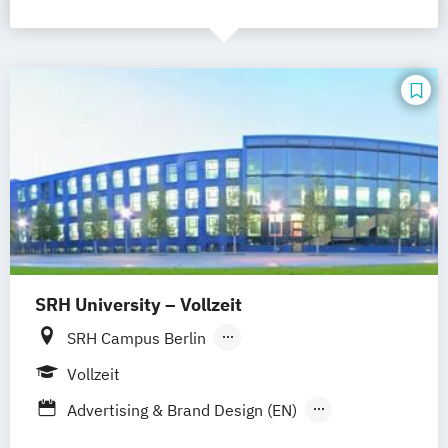
SRH University – Vollzeit
SRH Campus Berlin
SRH Campus Heidelberg
Vollzeit
SRH Campus Bremen
SRH Campus Bonn
Advertising & Brand Design (EN)
SRH Campus Dresden
Applied Data Science and Artificial