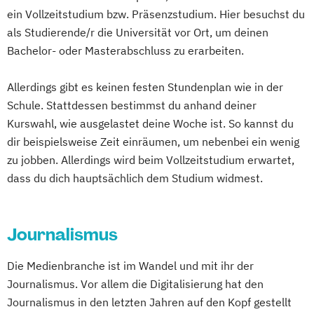
Jazz-Arrangement/-Komposition
ein Vollzeitstudium bzw. Präsenzstudium. Hier besuchst du
Social Design & Sustainable Innovation
KPA (Künstlerisch-Pädagogische
als Studierende/r die Universität vor Ort, um deinen
(EN)
Ausbildung) (verschiedene
Bachelor- oder Masterabschluss zu erarbeiten.
Strategic Design (EN)
Studienrichtungen)
User Experience Design and Content
Kirchenmusik
Komposition
Allerdings gibt es keinen festen Stundenplan wie in der
Creation (EN)
Komposition (verschiedene Schwerpunkte
Schule. Stattdessen bestimmst du anhand deiner
Web Development (EN)
möglich)
Kurswahl, wie ausgelastet deine Woche ist. So kannst du
Kulturjournalismus
Kunst und Medien
dir beispielsweise Zeit einräumen, um nebenbei ein wenig
zu jobben. Allerdings wird beim Vollzeitstudium erwartet,
Künstlerische Ausbildung Klavier
dass du dich hauptsächlich dem Studium widmest.
Leadership in Digitaler Kommunikation
Lehramt Musik
Lied/Oratorium/Konzert (LOK)
Journalismus
Musical/Show
Musiktherapie
Oper
Orchesterinstrumente (Blockflöte)
Die Medienbranche ist im Wandel und mit ihr der
Orchesterinstrumente mit Schwerpunkt
Journalismus. Vor allem die Digitalisierung hat den
Alte Musik (mit geteiltem Hauptfach)
Journalismus in den letzten Jahren auf den Kopf gestellt