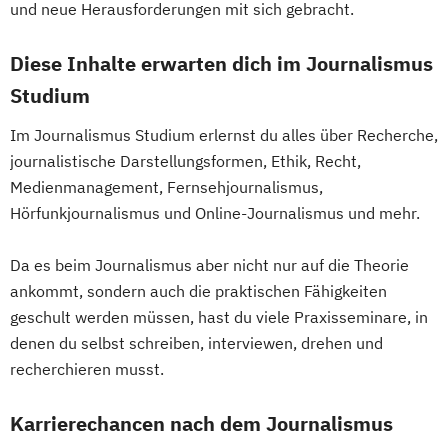
Orchestermusiker (verschiedene
und neue Herausforderungen mit sich gebracht.
Studienrichtungen historischer
Diese Inhalte erwarten dich im Journalismus
Instrumente)
Orgel/Orgelimprovisation
Solorepetition
Studium
Sound Studies and Sonic Arts
Im Journalismus Studium erlernst du alles über Recherche,
Szenisches Schreiben
journalistische Darstellungsformen, Ethik, Recht,
Tasteninstrumente (Cembalo oder
Medienmanagement, Fernsehjournalismus,
Hammerflügel)
Hörfunkjournalismus und Online-Journalismus und mehr.
Tonmeister
Visuelle Kommunikation
Da es beim Journalismus aber nicht nur auf die Theorie
ankommt, sondern auch die praktischen Fähigkeiten
geschult werden müssen, hast du viele Praxisseminare, in
denen du selbst schreiben, interviewen, drehen und
recherchieren musst.
Karrierechancen nach dem Journalismus